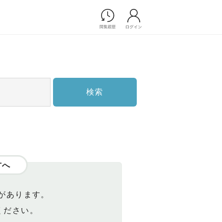
Photograph
フォトウエディング
前撮り/後撮り
家族フォト/ペット撮影
検索
スナップ写真
フォトウエディング/前撮りショ
ップ一覧
スナップ写真ショップ一覧
プ一覧
ョップ一覧
方へ
Movie
演出映像
があります。
記録映像
ください。
すべてのアイテム