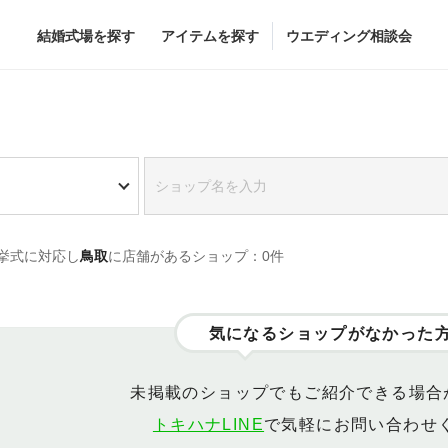
結婚式場を探す
アイテムを探す
ウエディング相談会
Flower
Beauty
グドレス
ブーケ
ヘア&メイク
挙式に対応し
鳥取
に店舗があるショップ：0件
グドレス
（メーカー直
会場装花
ブライダルエステ
すべてのアイテム
ヘア&メイクショッ
ス
フラワーショップ一覧
ブライダルエステシ
気になるショップがなかった
ス
（メーカー直送）
未掲載のショップでもご紹介できる場合
トキハナLINE
で気軽にお問い合わせ
カー直送）