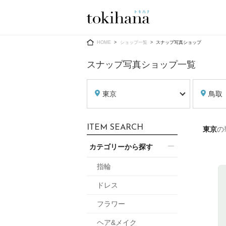
Ring
Dress
HOME
ショップ一覧
スナップ写真ショップ
スナップ写真ショップ一覧
東京
鳥取
婚約指輪
ウエディン
ITEM SEARCH
東京
の
ウエディン
結婚指輪
送）
カテゴリーから探す
すべてのアイテム
カラードレ
指輪ショップ一覧
指輪
カラードレ
ドレス
和装
メンズ
フラワー
メンズ
（メー
ヘア&メイク