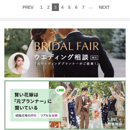
…
PREV
1
2
3
4
5
6
7
NEXT