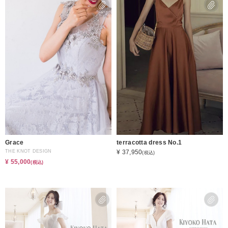
Grace
terracotta dress No.1
THE KNOT DESIGN
¥ 37,950
(税込)
¥ 55,000
(税込)