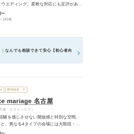
トウエディング。柔軟な対応にも定評があ
ムービーショップ一覧
ィングを実現できます。
円〜
～142名
ク｜
なんでも相談できて安心【初心者向
K
費用相場：中
 mariage 名古屋
式場・ゲストハウス）
喧騒を感じさせない開放感と特別な空間。
と、異なる4タイプの会場には大階段・オ
テラスを完備。贅沢なひと時を味わえます。
円〜