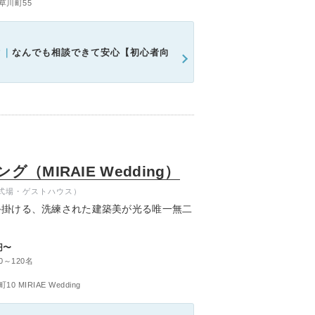
草川町55
ク｜
なんでも相談できて安心【初心者向
（MIRAIE Wedding）
式場・ゲストハウス）
手掛ける、洗練された建築美が光る唯一無二
の設計で、上質な特別感をお届けします。
円〜
トランの料理で、ゲストの記憶に一生残る特
0～120名
MIRIAE Wedding