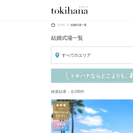
Ring
Dress
HOME
結婚式場一覧
結婚式場一覧
すべてのエリア
婚約指輪
ウエディン
ウエディン
結婚指輪
送）
すべてのアイテム
カラードレ
検索結果：全298件
指輪ショップ一覧
カラードレ
和装
メンズ
メンズ
（メー