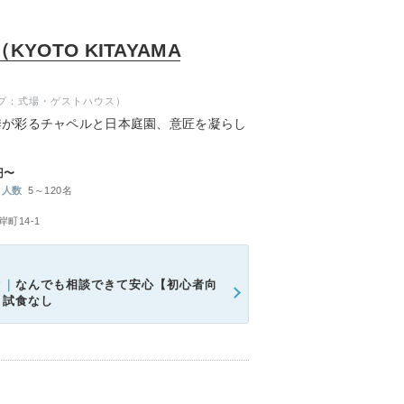
OTO KITAYAMA
プ：式場・ゲストハウス）
季が彩るチャペルと日本庭園、意匠を凝らし
け込む意匠が奏でる透明感ある世界で「ハレ
円〜
り続ける1日をお過ごしください。
人数
5～120名
町14-1
ク｜
なんでも相談できて安心【初心者向
＊試食なし