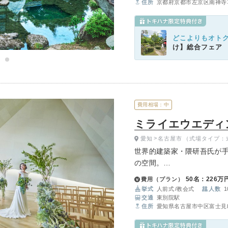
住所
京都府京都市左京区南禅寺
どこよりもオト
け】総合フェア
費用相場：中
ミライエウエディング
愛知
名古屋市
（式場タイプ：
世界的建築家・隈研吾氏が
の空間。
自然光があふれる全天候型
50名：226万
費用（プラン）
口コミで大好評の絶品レス
挙式
人前式
教会式
人数
1
別な一日を。
交通
東別院駅
住所
愛知県名古屋市中区富士見町10 