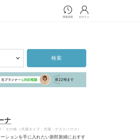
Photograph
フォトウエディング
前撮り/後撮り
家族フォト/ペット撮影
検索
プ一覧
スナップ写真
ョップ一覧
フォトウエディング/前撮りショ
ップ一覧
スナップ写真ショップ一覧
Movie
演出映像
ーナ
記録映像
木・その他
（式場タイプ：式場・ゲストハウス）
すべてのアイテム
ケーションを手に入れたい新郎新婦におすす