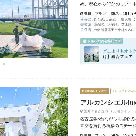
め、都心から60分のリゾー
り、自分たちらしいウエデ
イテム
30名：191万
費用（プラン）
挙式
教会式
人前式
人数
6
ップ一覧
交通
鎌倉駅、逗子駅、葉山駅
住所
神奈川県逗子市小坪5-23-9
どこよりもオト
け】総合フェア
tokihanaイチオシ
ドレス持ち込みO
アルカンシエルluxe
愛知
名古屋市
（式場タイプ：
名古屋駅5分ながらも都心の
青空を貸切る祝福のステージ
ープンキッチン・全天候型
50名：159万
費用（プラン）