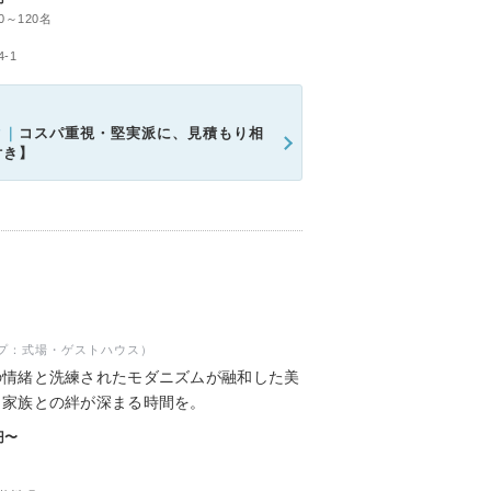
0～120名
-1
ク｜
コスパ重視・堅実派に、見積もり相
付き】
プ：式場・ゲストハウス）
の情緒と洗練されたモダニズムが融和した美
ら家族との絆が深まる時間を。
円〜