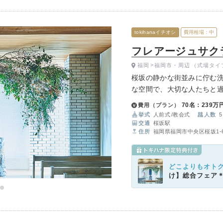
tokihanaイチオシ
費用相場：中
フレアージュサクラザ
福岡
福岡市・周辺
（式場タイ
桜坂の静かな街並みに佇む
な空間で、大切な人たちと
70名：239万
費用（プラン）
挙式
人前式
教会式
人数
5
交通
桜坂駅
住所
福岡県福岡市中央区桜坂1-6
どこよりもオト
け】総合フェア