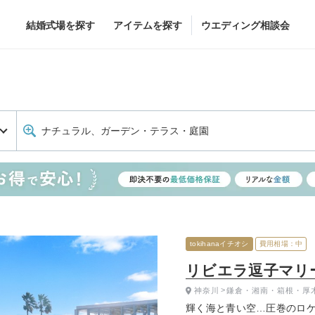
結婚式場を探す
アイテムを探す
ウエディング相談会
Flower
Beauty
ヘア&メイク
ブライダルエステ
ナチュラル、ガーデン・テラス・庭園
ヘア&メイクショッ
ブライダルエステシ
グドレス
ブーケ
グドレス
（メーカー直
会場装花
すべてのアイテム
ス
フラワーショップ一覧
ス
（メーカー直送）
tokihanaイチオシ
費用相場：中
リビエラ逗子マリ
神奈川
鎌倉・湘南・箱根・厚
カー直送）
輝く海と青い空…圧巻のロ