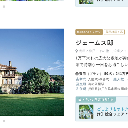
tokihanaイチオシ
費用相場：高
ジェームス邸
兵庫
神戸・その他
（式場タイ
1万平米もの広大な敷地が舞
館で特別な一日をお過ごし
約90年の歴史を纏った神戸
50名：241万
費用（プラン）
渡すオーシャンビューで洗
挙式
人前式
教会式
人数
5
交通
滝の茶屋駅
住所
兵庫県神戸市垂水区塩屋町6-
どこよりもオト
け】総合フェア