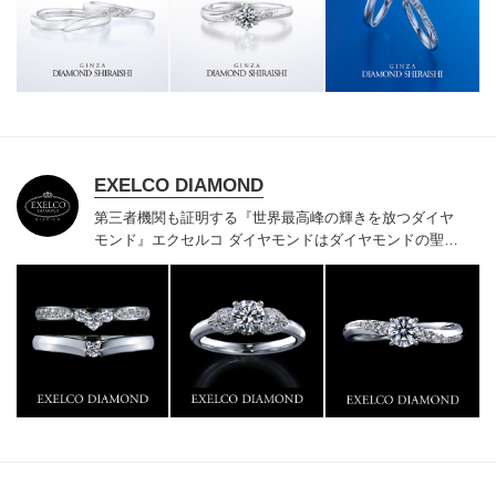
様にご満足いただけている、一生身に着けるための指輪
のクオリティや購入後のアフターサービスをぜひ一度店
頭でお確かめください。
EXELCO DIAMOND
第三者機関も証明する『世界最高峰の輝きを放つダイヤ
モンド』
エクセルコ ダイヤモンドはダイヤモンドの聖地
ベルギー発祥で200年以上の歴史がある真のカッターズ
ブランドで、約700種類の豊富な品揃えでブライダル専
門店としてリングのデザインや品質にもこだわっていま
す。おふたりに本物の輝きを一生身に着けていただきた
い想いで「ヴァージン・ダイヤモンド」「ハードプラチ
ナ」「保証内容」にこだわっています。