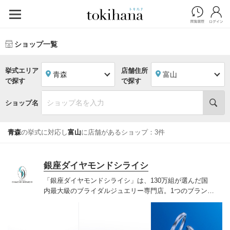
ショップ一覧
挙式エリア
店舗住所
青森
富山
で探す
で探す
ショップ名
青森
の挙式に対応し
富山
に店舗があるショップ：3件
銀座ダイヤモンドシライシ
「銀座ダイヤモンドシライシ」は、130万組が選んだ国
内最大級のブライダルジュエリー専門店。1つのブランド
では国内最大級の700種類以上の豊富なデザインを取り
揃え、ふたりの「似合う」と「好き」を同時に叶えた満
足の選択ができる指輪をご提案しています。多くのお客