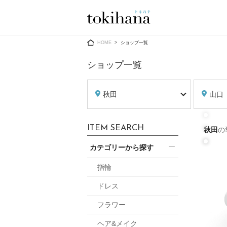
Ring
Dress
HOME
ショップ一覧
ショップ一覧
秋田
山口
婚約指輪
ウエディン
ITEM SEARCH
秋田
の
ウエディン
結婚指輪
送）
カテゴリーから探す
すべてのアイテム
カラードレ
指輪ショップ一覧
指輪
カラードレ
ドレス
和装
メンズ
フラワー
メンズ
（メー
ヘア&メイク