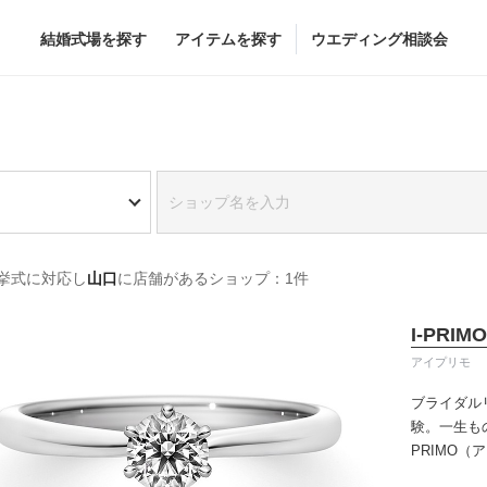
結婚式場を探す
アイテムを探す
ウエディング相談会
Flower
Beauty
グドレス
ブーケ
ヘア&メイク
挙式に対応し
山口
に店舗があるショップ：1件
グドレス
（メーカー直
会場装花
ブライダルエステ
すべてのアイテム
ヘア&メイクショッ
I-PRIMO
ス
フラワーショップ一覧
ブライダルエステシ
アイプリモ
ス
（メーカー直送）
ブライダル
験。一生も
PRIMO
カー直送）
誇るブライ