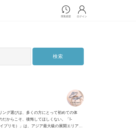
Photograph
フォトウエディング
前撮り/後撮り
家族フォト/ペット撮影
検索
スナップ写真
フォトウエディング/前撮りショ
ップ一覧
スナップ写真ショップ一覧
プ一覧
ョップ一覧
Movie
リング選びは、多くの方にとって初めての体
演出映像
のだからこそ、後悔してほしくない。「I-
記録映像
（アイプリモ）」は、アジア最大級の展開エリアを
すべてのアイテム
ダルリング専門店。「最初に訪れてよかった」