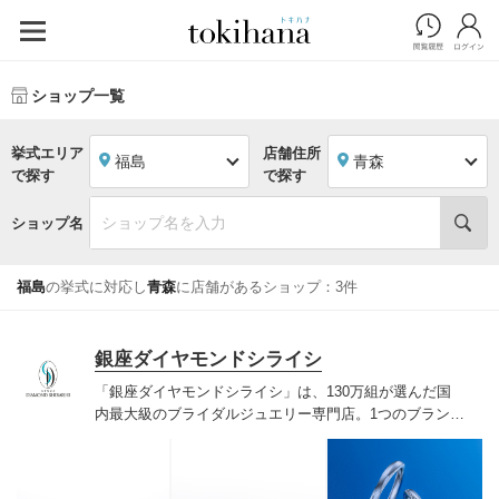
ショップ一覧
挙式エリア
店舗住所
福島
青森
で探す
で探す
ショップ名
福島
の挙式に対応し
青森
に店舗があるショップ：3件
銀座ダイヤモンドシライシ
「銀座ダイヤモンドシライシ」は、130万組が選んだ国
内最大級のブライダルジュエリー専門店。1つのブランド
では国内最大級の700種類以上の豊富なデザインを取り
揃え、ふたりの「似合う」と「好き」を同時に叶えた満
足の選択ができる指輪をご提案しています。多くのお客