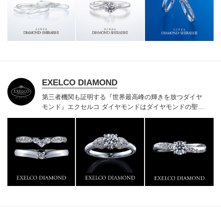
様にご満足いただけている、一生身に着けるための指輪
のクオリティや購入後のアフターサービスをぜひ一度店
頭でお確かめください。
EXELCO DIAMOND
第三者機関も証明する『世界最高峰の輝きを放つダイヤ
モンド』
エクセルコ ダイヤモンドはダイヤモンドの聖地
ベルギー発祥で200年以上の歴史がある真のカッターズ
ブランドで、約700種類の豊富な品揃えでブライダル専
門店としてリングのデザインや品質にもこだわっていま
す。おふたりに本物の輝きを一生身に着けていただきた
い想いで「ヴァージン・ダイヤモンド」「ハードプラチ
ナ」「保証内容」にこだわっています。