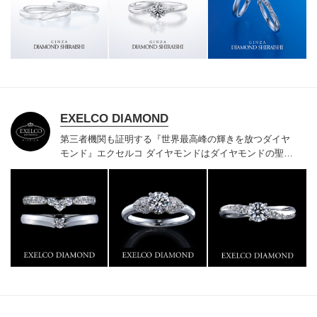
様にご満足いただけている、一生身に着けるための指輪
のクオリティや購入後のアフターサービスをぜひ一度店
頭でお確かめください。
EXELCO DIAMOND
第三者機関も証明する『世界最高峰の輝きを放つダイヤ
モンド』
エクセルコ ダイヤモンドはダイヤモンドの聖地
ベルギー発祥で200年以上の歴史がある真のカッターズ
ブランドで、約700種類の豊富な品揃えでブライダル専
門店としてリングのデザインや品質にもこだわっていま
す。おふたりに本物の輝きを一生身に着けていただきた
い想いで「ヴァージン・ダイヤモンド」「ハードプラチ
ナ」「保証内容」にこだわっています。