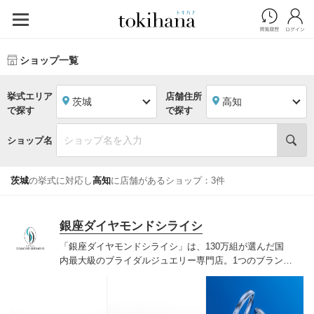
ショップ一覧
挙式エリア
店舗住所
茨城
高知
で探す
で探す
ショップ名
茨城
の挙式に対応し
高知
に店舗があるショップ：3件
銀座ダイヤモンドシライシ
「銀座ダイヤモンドシライシ」は、130万組が選んだ国
内最大級のブライダルジュエリー専門店。1つのブランド
では国内最大級の700種類以上の豊富なデザインを取り
揃え、ふたりの「似合う」と「好き」を同時に叶えた満
足の選択ができる指輪をご提案しています。多くのお客