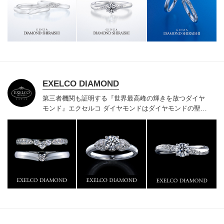
様にご満足いただけている、一生身に着けるための指輪
のクオリティや購入後のアフターサービスをぜひ一度店
頭でお確かめください。
EXELCO DIAMOND
第三者機関も証明する『世界最高峰の輝きを放つダイヤ
モンド』
エクセルコ ダイヤモンドはダイヤモンドの聖地
ベルギー発祥で200年以上の歴史がある真のカッターズ
ブランドで、約700種類の豊富な品揃えでブライダル専
門店としてリングのデザインや品質にもこだわっていま
す。おふたりに本物の輝きを一生身に着けていただきた
い想いで「ヴァージン・ダイヤモンド」「ハードプラチ
ナ」「保証内容」にこだわっています。