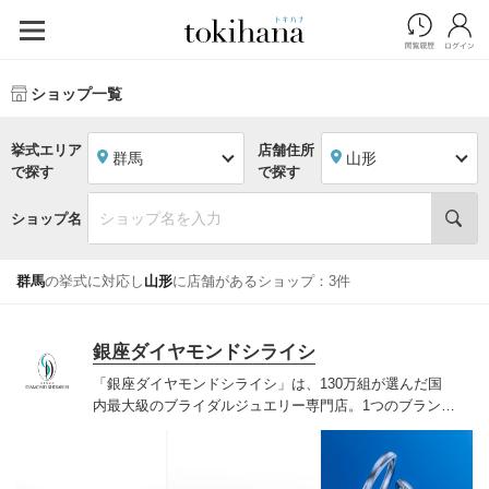
ショップ一覧
挙式エリア
店舗住所
群馬
山形
で探す
で探す
ショップ名
群馬
の挙式に対応し
山形
に店舗があるショップ：3件
銀座ダイヤモンドシライシ
「銀座ダイヤモンドシライシ」は、130万組が選んだ国
内最大級のブライダルジュエリー専門店。1つのブランド
では国内最大級の700種類以上の豊富なデザインを取り
揃え、ふたりの「似合う」と「好き」を同時に叶えた満
足の選択ができる指輪をご提案しています。多くのお客