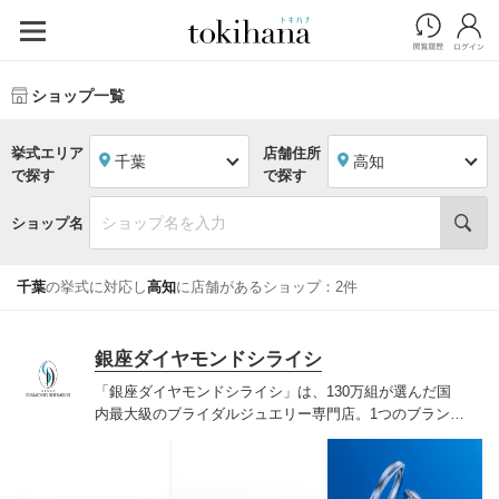
ショップ一覧
挙式エリア
店舗住所
千葉
高知
で探す
で探す
ショップ名
千葉
の挙式に対応し
高知
に店舗があるショップ：2件
銀座ダイヤモンドシライシ
「銀座ダイヤモンドシライシ」は、130万組が選んだ国
内最大級のブライダルジュエリー専門店。1つのブランド
では国内最大級の700種類以上の豊富なデザインを取り
揃え、ふたりの「似合う」と「好き」を同時に叶えた満
足の選択ができる指輪をご提案しています。多くのお客