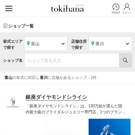
ショップ一覧
挙式エリア
店舗住所
富山
香川
で探す
で探す
ショップ名
富山
の挙式に対応し
香川
に店舗があるショップ：2件
銀座ダイヤモンドシライシ
「銀座ダイヤモンドシライシ」は、130万組が選んだ国
内最大級のブライダルジュエリー専門店。1つのブランド
では国内最大級の700種類以上の豊富なデザインを取り
揃え、ふたりの「似合う」と「好き」を同時に叶えた満
足の選択ができる指輪をご提案しています。多くのお客