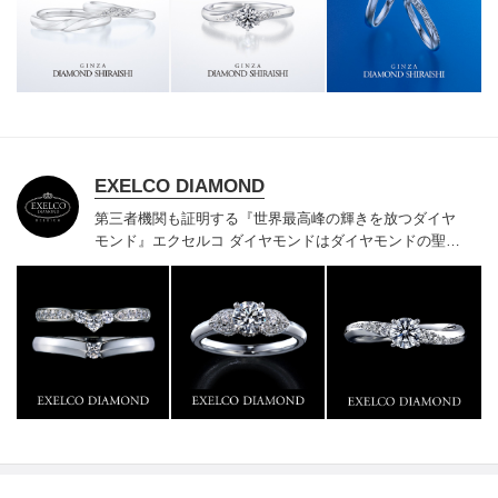
様にご満足いただけている、一生身に着けるための指輪
のクオリティや購入後のアフターサービスをぜひ一度店
頭でお確かめください。
EXELCO DIAMOND
第三者機関も証明する『世界最高峰の輝きを放つダイヤ
モンド』
エクセルコ ダイヤモンドはダイヤモンドの聖地
ベルギー発祥で200年以上の歴史がある真のカッターズ
ブランドで、約700種類の豊富な品揃えでブライダル専
門店としてリングのデザインや品質にもこだわっていま
す。おふたりに本物の輝きを一生身に着けていただきた
い想いで「ヴァージン・ダイヤモンド」「ハードプラチ
ナ」「保証内容」にこだわっています。