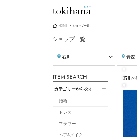
Ring
Dress
HOME
ショップ一覧
ショップ一覧
石川
青森
婚約指輪
ウエディン
ITEM SEARCH
石川
の
ウエディン
結婚指輪
送）
カテゴリーから探す
すべてのアイテム
カラードレ
指輪ショップ一覧
指輪
カラードレ
ドレス
和装
メンズ
フラワー
メンズ
（メー
ヘア&メイク