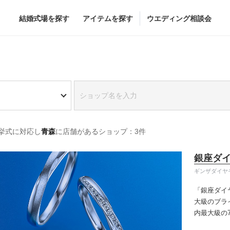
結婚式場を探す
アイテムを探す
ウエディング相談会
Flower
Beauty
グドレス
ブーケ
ヘア&メイク
挙式に対応し
青森
に店舗があるショップ：3件
グドレス
（メーカー直
会場装花
ブライダルエステ
すべてのアイテム
ヘア&メイクショッ
銀座ダ
ス
フラワーショップ一覧
ブライダルエステシ
ギンザダイヤ
ス
（メーカー直送）
「銀座ダイ
大級のブラ
内最大級の
カー直送）
りの「似合