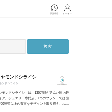
Photograph
フォトウエディング
前撮り/後撮り
家族フォト/ペット撮影
検索
スナップ写真
フォトウエディング/前撮りショ
ップ一覧
スナップ写真ショップ一覧
プ一覧
イヤモンドシライシ
ョップ一覧
モンドシライシ
Movie
ヤモンドシライシ」は、130万組が選んだ国内最
演出映像
イダルジュエリー専門店。1つのブランドでは国
記録映像
700種類以上の豊富なデザインを取り揃え、ふた
すべてのアイテム
う」と「好き」を同時に叶えた満足の選択がで