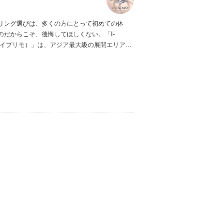
リング選びは、多くの方にとって初めての体
のだからこそ、後悔してほしくない。「I-
（アイプリモ）」は、アジア最大級の展開エリアを
ダルリング専門店。「最初に訪れてよかった」
ただける最高のサービスと豊富な品揃えでお待
ます。リング選びの最初の一歩をご一緒に。ま
プリモへ。