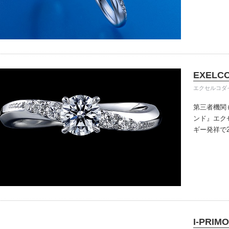
きる指輪を
だけている
イテム
入後のアフ
ップ一覧
い。
EXELC
エクセルコダ
第三者機関
ンド』
エク
ギー発祥で
で、約70
ングのデザ
本物の輝き
ジン・ダイ
こだわって
I-PRIMO