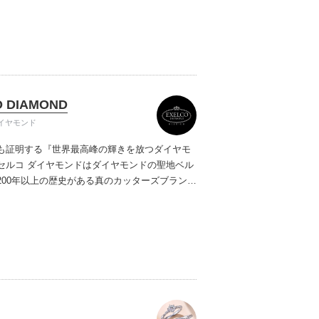
ご提案しています。多くのお客様にご満足いた
ムービーショップ一覧
、一生身に着けるための指輪のクオリティや購
ターサービスをぜひ一度店頭でお確かめくださ
O DIAMOND
イヤモンド
も証明する『世界最高峰の輝きを放つダイヤモ
セルコ ダイヤモンドはダイヤモンドの聖地ベル
200年以上の歴史がある真のカッターズブランド
0種類の豊富な品揃えでブライダル専門店としてリ
インや品質にもこだわっています。おふたりに
を一生身に着けていただきたい想いで「ヴァー
ヤモンド」「ハードプラチナ」「保証内容」に
います。