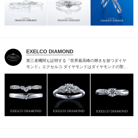
様にご満足いただけている、一生身に着けるための指輪
のクオリティや購入後のアフターサービスをぜひ一度店
頭でお確かめください。
EXELCO DIAMOND
第三者機関も証明する『世界最高峰の輝きを放つダイヤ
モンド』
エクセルコ ダイヤモンドはダイヤモンドの聖地
ベルギー発祥で200年以上の歴史がある真のカッターズ
ブランドで、約700種類の豊富な品揃えでブライダル専
門店としてリングのデザインや品質にもこだわっていま
す。おふたりに本物の輝きを一生身に着けていただきた
い想いで「ヴァージン・ダイヤモンド」「ハードプラチ
ナ」「保証内容」にこだわっています。