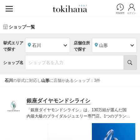
ショップ一覧
挙式エリア
店舗住所
石川
山形
で探す
で探す
ショップ名
石川
の挙式に対応し
山形
に店舗があるショップ：3件
銀座ダイヤモンドシライシ
「銀座ダイヤモンドシライシ」は、130万組が選んだ国
内最大級のブライダルジュエリー専門店。1つのブランド
では国内最大級の700種類以上の豊富なデザインを取り
揃え、ふたりの「似合う」と「好き」を同時に叶えた満
足の選択ができる指輪をご提案しています。多くのお客