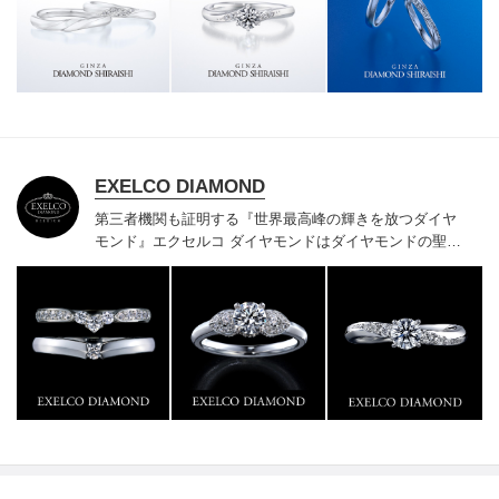
様にご満足いただけている、一生身に着けるための指輪
のクオリティや購入後のアフターサービスをぜひ一度店
頭でお確かめください。
EXELCO DIAMOND
第三者機関も証明する『世界最高峰の輝きを放つダイヤ
モンド』
エクセルコ ダイヤモンドはダイヤモンドの聖地
ベルギー発祥で200年以上の歴史がある真のカッターズ
ブランドで、約700種類の豊富な品揃えでブライダル専
門店としてリングのデザインや品質にもこだわっていま
す。おふたりに本物の輝きを一生身に着けていただきた
い想いで「ヴァージン・ダイヤモンド」「ハードプラチ
ナ」「保証内容」にこだわっています。