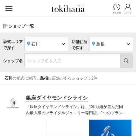
ショップ一覧
挙式エリア
店舗住所
石川
島根
で探す
で探す
ショップ名
石川
の挙式に対応し
島根
に店舗があるショップ：2件
銀座ダイヤモンドシライシ
「銀座ダイヤモンドシライシ」は、130万組が選んだ国
内最大級のブライダルジュエリー専門店。1つのブランド
では国内最大級の700種類以上の豊富なデザインを取り
揃え、ふたりの「似合う」と「好き」を同時に叶えた満
足の選択ができる指輪をご提案しています。多くのお客