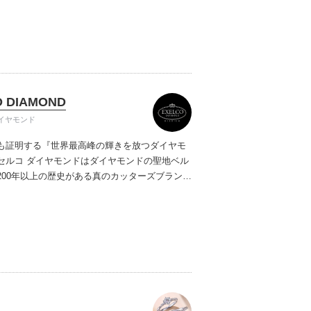
ご提案しています。多くのお客様にご満足いた
ムービーショップ一覧
、一生身に着けるための指輪のクオリティや購
ターサービスをぜひ一度店頭でお確かめくださ
O DIAMOND
イヤモンド
も証明する『世界最高峰の輝きを放つダイヤモ
セルコ ダイヤモンドはダイヤモンドの聖地ベル
200年以上の歴史がある真のカッターズブランド
0種類の豊富な品揃えでブライダル専門店としてリ
インや品質にもこだわっています。おふたりに
を一生身に着けていただきたい想いで「ヴァー
ヤモンド」「ハードプラチナ」「保証内容」に
います。