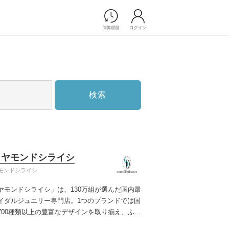
Photograph
フォトウエディング
前撮り/後撮り
家族フォト/ペット撮影
検索
スナップ写真
フォトウエディング/前撮りショ
ップ一覧
スナップ写真ショップ一覧
プ一覧
イヤモンドシライシ
ョップ一覧
モンドシライシ
Movie
ヤモンドシライシ」は、130万組が選んだ国内最
演出映像
イダルジュエリー専門店。1つのブランドでは国
記録映像
700種類以上の豊富なデザインを取り揃え、ふた
すべてのアイテム
う」と「好き」を同時に叶えた満足の選択がで