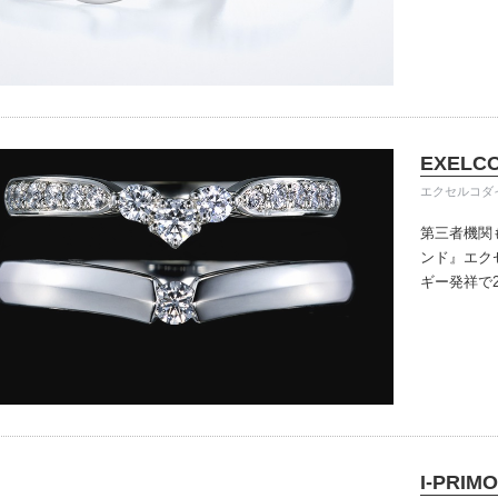
きる指輪を
だけている
イテム
入後のアフ
ップ一覧
い。
EXELC
エクセルコダ
第三者機関
ンド』
エク
ギー発祥で
で、約70
ングのデザ
本物の輝き
ジン・ダイ
こだわって
I-PRIMO