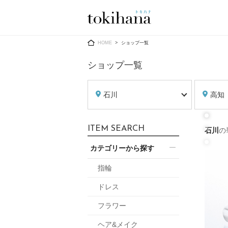
Ring
Dress
HOME
ショップ一覧
ショップ一覧
石川
高知
婚約指輪
ウエディン
ITEM SEARCH
石川
の
ウエディン
結婚指輪
送）
カテゴリーから探す
すべてのアイテム
カラードレ
指輪ショップ一覧
指輪
カラードレ
ドレス
和装
メンズ
フラワー
メンズ
（メー
ヘア&メイク