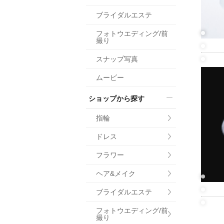
小物
ブライダルエステ
すべてのア
フォトウエディング/前
ドレスショ
撮り
スナップ写真
ムービー
ショップから探す
指輪
ドレス
フラワー
ヘア&メイク
ブライダルエステ
フォトウエディング/前
撮り