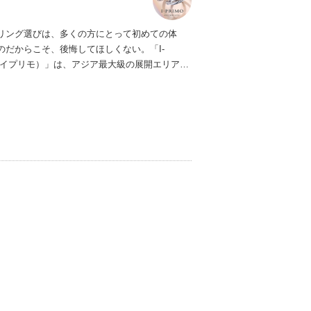
リング選びは、多くの方にとって初めての体
のだからこそ、後悔してほしくない。「I-
（アイプリモ）」は、アジア最大級の展開エリアを
ダルリング専門店。「最初に訪れてよかった」
ただける最高のサービスと豊富な品揃えでお待
ます。リング選びの最初の一歩をご一緒に。ま
プリモへ。