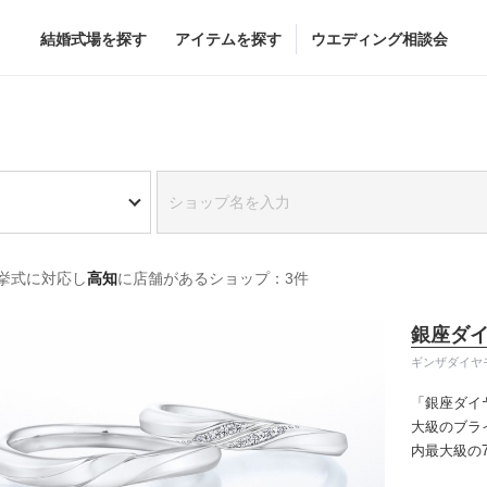
結婚式場を探す
アイテムを探す
ウエディング相談会
Flower
Beauty
グドレス
ブーケ
ヘア&メイク
挙式に対応し
高知
に店舗があるショップ：3件
グドレス
（メーカー直
会場装花
ブライダルエステ
すべてのアイテム
ヘア&メイクショッ
銀座ダ
ス
フラワーショップ一覧
ブライダルエステシ
ギンザダイヤ
ス
（メーカー直送）
「銀座ダイ
大級のブラ
内最大級の
カー直送）
りの「似合