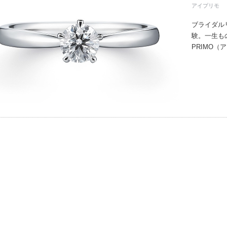
アイプリモ
ブライダル
験。一生も
PRIMO
誇るブライ
と思ってい
ちしており
ずは、アイ