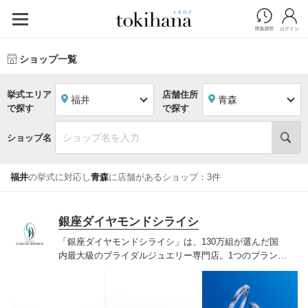
ショップ一覧
挙式エリア
店舗住所
福井
青森
で探す
で探す
ショップ名
福井
の挙式に対応し
青森
に店舗があるショップ：3件
銀座ダイヤモンドシライシ
「銀座ダイヤモンドシライシ」は、130万組が選んだ国
内最大級のブライダルジュエリー専門店。1つのブランド
では国内最大級の700種類以上の豊富なデザインを取り
揃え、ふたりの「似合う」と「好き」を同時に叶えた満
足の選択ができる指輪をご提案しています。多くのお客