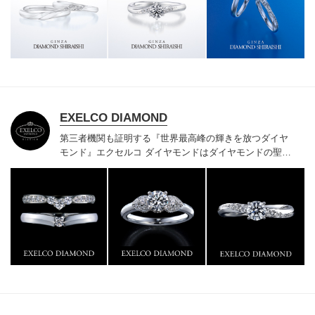
様にご満足いただけている、一生身に着けるための指輪
のクオリティや購入後のアフターサービスをぜひ一度店
頭でお確かめください。
EXELCO DIAMOND
第三者機関も証明する『世界最高峰の輝きを放つダイヤ
モンド』
エクセルコ ダイヤモンドはダイヤモンドの聖地
ベルギー発祥で200年以上の歴史がある真のカッターズ
ブランドで、約700種類の豊富な品揃えでブライダル専
門店としてリングのデザインや品質にもこだわっていま
す。おふたりに本物の輝きを一生身に着けていただきた
い想いで「ヴァージン・ダイヤモンド」「ハードプラチ
ナ」「保証内容」にこだわっています。