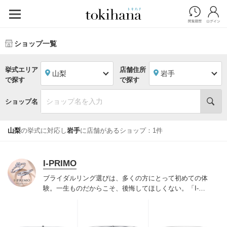
ショップ一覧
挙式エリア
店舗住所
山梨
岩手
で探す
で探す
ショップ名
山梨
の挙式に対応し
岩手
に店舗があるショップ：1件
I-PRIMO
ブライダルリング選びは、多くの方にとって初めての体
験。一生ものだからこそ、後悔してほしくない。「I-
PRIMO（アイプリモ）」は、アジア最大級の展開エリア
を誇るブライダルリング専門店。「最初に訪れてよかっ
た」と思っていただける最高のサービスと豊富な品揃え