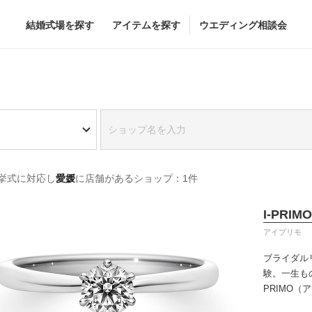
結婚式場を探す
アイテムを探す
ウエディング相談会
Flower
Beauty
グドレス
ブーケ
ヘア&メイク
挙式に対応し
愛媛
に店舗があるショップ：1件
グドレス
（メーカー直
会場装花
ブライダルエステ
すべてのアイテム
ヘア&メイクショッ
I-PRIMO
ス
フラワーショップ一覧
ブライダルエステシ
アイプリモ
ス
（メーカー直送）
ブライダル
験。一生も
PRIMO
カー直送）
誇るブライ