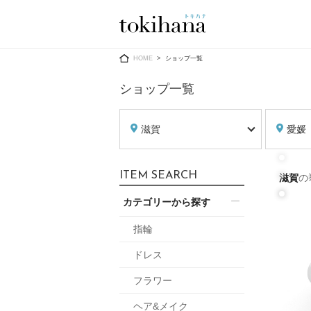
Ring
Dress
HOME
ショップ一覧
ショップ一覧
滋賀
愛媛
婚約指輪
ウエディン
ITEM SEARCH
滋賀
の
ウエディン
結婚指輪
送）
カテゴリーから探す
すべてのアイテム
カラードレ
指輪ショップ一覧
指輪
カラードレ
ドレス
和装
メンズ
フラワー
メンズ
（メー
ヘア&メイク