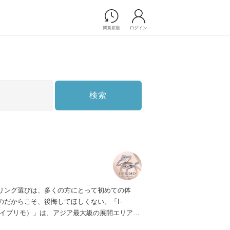
Photograph
フォトウエディング
前撮り/後撮り
家族フォト/ペット撮影
検索
スナップ写真
フォトウエディング/前撮りショ
ップ一覧
スナップ写真ショップ一覧
プ一覧
ョップ一覧
Movie
リング選びは、多くの方にとって初めての体
演出映像
のだからこそ、後悔してほしくない。「I-
記録映像
（アイプリモ）」は、アジア最大級の展開エリアを
すべてのアイテム
ダルリング専門店。「最初に訪れてよかった」