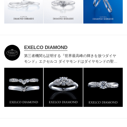
様にご満足いただけている、一生身に着けるための指輪
のクオリティや購入後のアフターサービスをぜひ一度店
頭でお確かめください。
EXELCO DIAMOND
第三者機関も証明する『世界最高峰の輝きを放つダイヤ
モンド』
エクセルコ ダイヤモンドはダイヤモンドの聖地
ベルギー発祥で200年以上の歴史がある真のカッターズ
ブランドで、約700種類の豊富な品揃えでブライダル専
門店としてリングのデザインや品質にもこだわっていま
す。おふたりに本物の輝きを一生身に着けていただきた
い想いで「ヴァージン・ダイヤモンド」「ハードプラチ
ナ」「保証内容」にこだわっています。