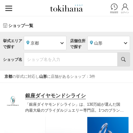
ショップ一覧
挙式エリア
店舗住所
京都
山形
で探す
で探す
ショップ名
京都
の挙式に対応し
山形
に店舗があるショップ：3件
銀座ダイヤモンドシライシ
「銀座ダイヤモンドシライシ」は、130万組が選んだ国
内最大級のブライダルジュエリー専門店。1つのブランド
では国内最大級の700種類以上の豊富なデザインを取り
揃え、ふたりの「似合う」と「好き」を同時に叶えた満
足の選択ができる指輪をご提案しています。多くのお客