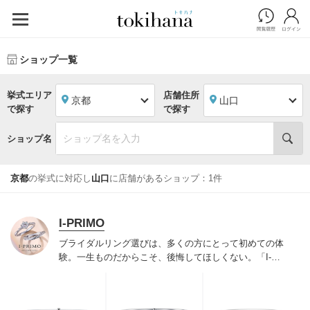
ショップ一覧
挙式エリア
店舗住所
京都
山口
で探す
で探す
ショップ名
京都
の挙式に対応し
山口
に店舗があるショップ：1件
I-PRIMO
ブライダルリング選びは、多くの方にとって初めての体
験。一生ものだからこそ、後悔してほしくない。「I-
PRIMO（アイプリモ）」は、アジア最大級の展開エリア
を誇るブライダルリング専門店。「最初に訪れてよかっ
た」と思っていただける最高のサービスと豊富な品揃え