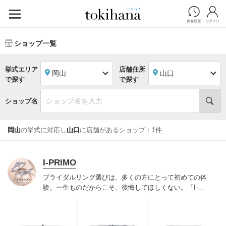
ショップ一覧
挙式エリア
店舗住所
岡山
山口
で探す
で探す
ショップ名
岡山
の挙式に対応し
山口
に店舗があるショップ：1件
I-PRIMO
ブライダルリング選びは、多くの方にとって初めての体
験。一生ものだからこそ、後悔してほしくない。「I-
PRIMO（アイプリモ）」は、アジア最大級の展開エリア
を誇るブライダルリング専門店。「最初に訪れてよかっ
た」と思っていただける最高のサービスと豊富な品揃え