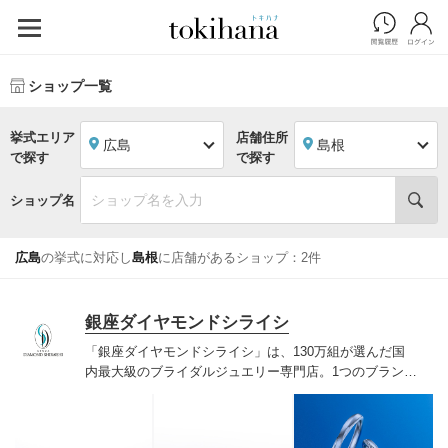
ショップ一覧
挙式エリア
店舗住所
広島
島根
で探す
で探す
ショップ名
広島
の挙式に対応し
島根
に店舗があるショップ：2件
銀座ダイヤモンドシライシ
「銀座ダイヤモンドシライシ」は、130万組が選んだ国
内最大級のブライダルジュエリー専門店。1つのブランド
では国内最大級の700種類以上の豊富なデザインを取り
揃え、ふたりの「似合う」と「好き」を同時に叶えた満
足の選択ができる指輪をご提案しています。多くのお客