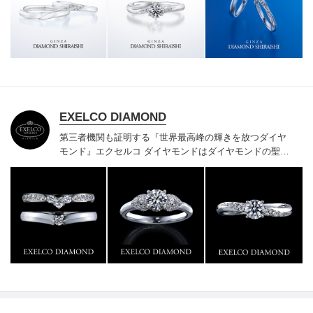
様にご満足いただけている、一生身に着けるための指輪
のクオリティや購入後のアフターサービスをぜひ一度店
頭でお確かめください。
EXELCO DIAMOND
第三者機関も証明する『世界最高峰の輝きを放つダイヤ
モンド』
エクセルコ ダイヤモンドはダイヤモンドの聖地
ベルギー発祥で200年以上の歴史がある真のカッターズ
ブランドで、約700種類の豊富な品揃えでブライダル専
門店としてリングのデザインや品質にもこだわっていま
す。おふたりに本物の輝きを一生身に着けていただきた
い想いで「ヴァージン・ダイヤモンド」「ハードプラチ
ナ」「保証内容」にこだわっています。