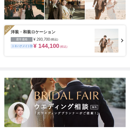
つもの二人の姿を思い出の場所、ヘアメイクや衣装など
が揃ったスタジオ、フィレンツェやパリ・ニューヨー
ク・ハワイ・グアムなど世界中の好きな国、こだわって
特別な一日の大切な瞬間を残したいカップルにおすすめ
です。
※ご契約会場によってはトキハナからのご紹介が
できない場合がございます。
洋装・和装ロケーション
¥ 293,700
通常価格
(税込)
¥ 144,100
トキハナメイト割
(税込)