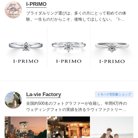
I-PRIMO
ブライダルリング選びは、多くの方にとって初めての体
験。一生ものだからこそ、後悔してほしくない。「I-
PRIMO（アイプリモ）」は、アジア最大級の展開エリア
を誇るブライダルリング専門店。「最初に訪れてよかっ
た」と思っていただける最高のサービスと豊富な品揃え
でお待ちしております。リング選びの最初の一歩をご一
緒に。まずは、アイプリモへ。
La-vie Factory
トキハナ割対象ショップ
全国約500名のフォトグラファーが在籍し、年間4万件の
ウェディングフォトの実績を誇るラヴィファクトリー。
技術だけでなく、おふたりの気持ちに寄りそい素敵な表
情を引き出すハートのあるフォトグラファーたち。お好
みのフォトグラファーをご指名いただけます。
季節を感
じる場所や開放感のあるロケーション、普段の服装でい