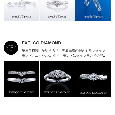
様にご満足いただけている、一生身に着けるための指輪
のクオリティや購入後のアフターサービスをぜひ一度店
頭でお確かめください。
EXELCO DIAMOND
第三者機関も証明する『世界最高峰の輝きを放つダイヤ
モンド』
エクセルコ ダイヤモンドはダイヤモンドの聖地
ベルギー発祥で200年以上の歴史がある真のカッターズ
ブランドで、約700種類の豊富な品揃えでブライダル専
門店としてリングのデザインや品質にもこだわっていま
す。おふたりに本物の輝きを一生身に着けていただきた
い想いで「ヴァージン・ダイヤモンド」「ハードプラチ
ナ」「保証内容」にこだわっています。