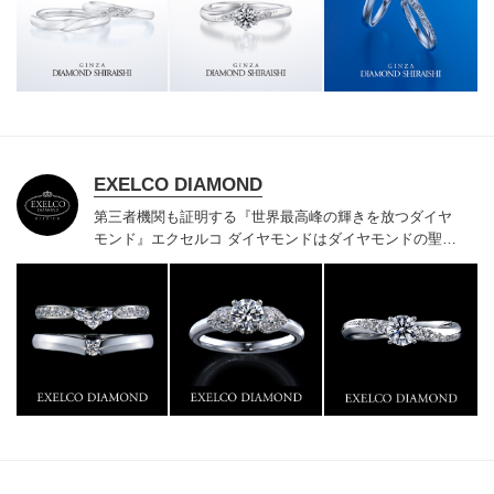
様にご満足いただけている、一生身に着けるための指輪
のクオリティや購入後のアフターサービスをぜひ一度店
頭でお確かめください。
EXELCO DIAMOND
第三者機関も証明する『世界最高峰の輝きを放つダイヤ
モンド』
エクセルコ ダイヤモンドはダイヤモンドの聖地
ベルギー発祥で200年以上の歴史がある真のカッターズ
ブランドで、約700種類の豊富な品揃えでブライダル専
門店としてリングのデザインや品質にもこだわっていま
す。おふたりに本物の輝きを一生身に着けていただきた
い想いで「ヴァージン・ダイヤモンド」「ハードプラチ
ナ」「保証内容」にこだわっています。