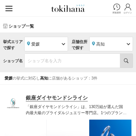
ショップ一覧
挙式エリア
店舗住所
愛媛
高知
で探す
で探す
ショップ名
愛媛
の挙式に対応し
高知
に店舗があるショップ：3件
銀座ダイヤモンドシライシ
「銀座ダイヤモンドシライシ」は、130万組が選んだ国
内最大級のブライダルジュエリー専門店。1つのブランド
では国内最大級の700種類以上の豊富なデザインを取り
揃え、ふたりの「似合う」と「好き」を同時に叶えた満
足の選択ができる指輪をご提案しています。多くのお客