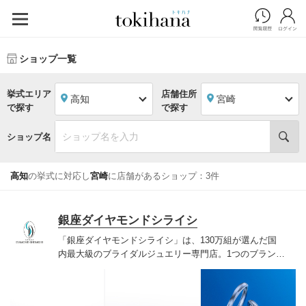
ショップ一覧
挙式エリア
店舗住所
高知
宮崎
で探す
で探す
ショップ名
高知
の挙式に対応し
宮崎
に店舗があるショップ：3件
銀座ダイヤモンドシライシ
「銀座ダイヤモンドシライシ」は、130万組が選んだ国
内最大級のブライダルジュエリー専門店。1つのブランド
では国内最大級の700種類以上の豊富なデザインを取り
揃え、ふたりの「似合う」と「好き」を同時に叶えた満
足の選択ができる指輪をご提案しています。多くのお客