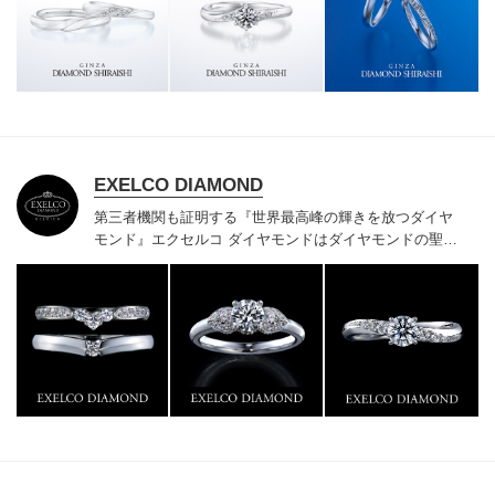
様にご満足いただけている、一生身に着けるための指輪
のクオリティや購入後のアフターサービスをぜひ一度店
頭でお確かめください。
EXELCO DIAMOND
第三者機関も証明する『世界最高峰の輝きを放つダイヤ
モンド』
エクセルコ ダイヤモンドはダイヤモンドの聖地
ベルギー発祥で200年以上の歴史がある真のカッターズ
ブランドで、約700種類の豊富な品揃えでブライダル専
門店としてリングのデザインや品質にもこだわっていま
す。おふたりに本物の輝きを一生身に着けていただきた
い想いで「ヴァージン・ダイヤモンド」「ハードプラチ
ナ」「保証内容」にこだわっています。