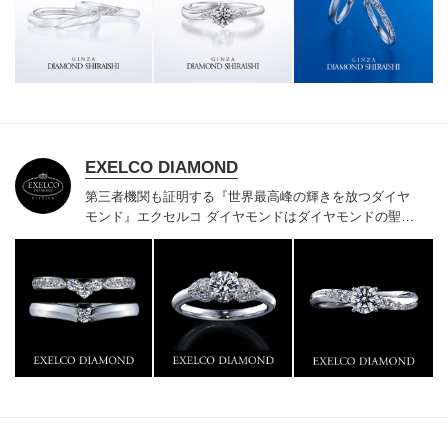
様にご満足いただけている、一生身に着けるための指輪
のクオリティや購入後のアフターサービスをぜひ一度店
頭でお確かめください。
EXELCO DIAMOND
第三者機関も証明する『世界最高峰の輝きを放つダイヤ
モンド』
エクセルコ ダイヤモンドはダイヤモンドの聖地
ベルギー発祥で200年以上の歴史がある真のカッターズ
ブランドで、約700種類の豊富な品揃えでブライダル専
門店としてリングのデザインや品質にもこだわっていま
す。おふたりに本物の輝きを一生身に着けていただきた
い想いで「ヴァージン・ダイヤモンド」「ハードプラチ
ナ」「保証内容」にこだわっています。