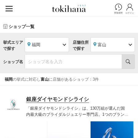
ショップ一覧
挙式エリア
店舗住所
福岡
富山
で探す
で探す
ショップ名
福岡
の挙式に対応し
富山
に店舗があるショップ：3件
銀座ダイヤモンドシライシ
「銀座ダイヤモンドシライシ」は、130万組が選んだ国
内最大級のブライダルジュエリー専門店。1つのブランド
では国内最大級の700種類以上の豊富なデザインを取り
揃え、ふたりの「似合う」と「好き」を同時に叶えた満
足の選択ができる指輪をご提案しています。多くのお客