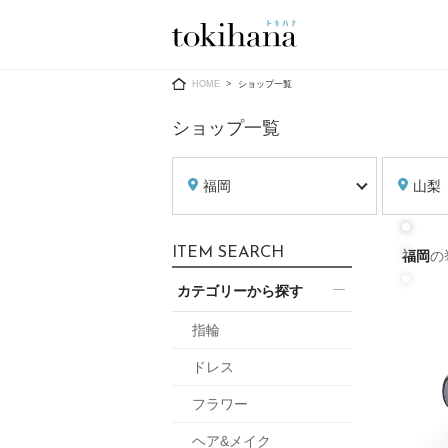
Ring
Dress
HOME
ショップ一覧
ショップ一覧
福岡
山梨
婚約指輪
ウエディン
ITEM SEARCH
福岡
の
ウエディン
結婚指輪
送）
カテゴリーから探す
すべてのアイテム
カラードレ
指輪ショップ一覧
指輪
カラードレ
ドレス
和装
メンズ
フラワー
メンズ
（メー
ヘア&メイク