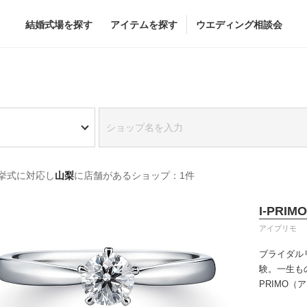
結婚式場を探す
アイテムを探す
ウエディング相談会
Flower
Beauty
グドレス
ブーケ
ヘア&メイク
挙式に対応し
山梨
に店舗があるショップ：1件
グドレス
（メーカー直
会場装花
ブライダルエステ
すべてのアイテム
ヘア&メイクショッ
I-PRIMO
ス
フラワーショップ一覧
ブライダルエステシ
アイプリモ
ス
（メーカー直送）
ブライダル
験。一生も
PRIMO
カー直送）
誇るブライ