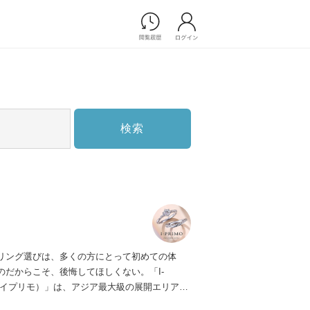
Photograph
フォトウエディング
前撮り/後撮り
家族フォト/ペット撮影
検索
スナップ写真
フォトウエディング/前撮りショ
ップ一覧
スナップ写真ショップ一覧
プ一覧
ョップ一覧
Movie
リング選びは、多くの方にとって初めての体
演出映像
のだからこそ、後悔してほしくない。「I-
記録映像
（アイプリモ）」は、アジア最大級の展開エリアを
すべてのアイテム
ダルリング専門店。「最初に訪れてよかった」