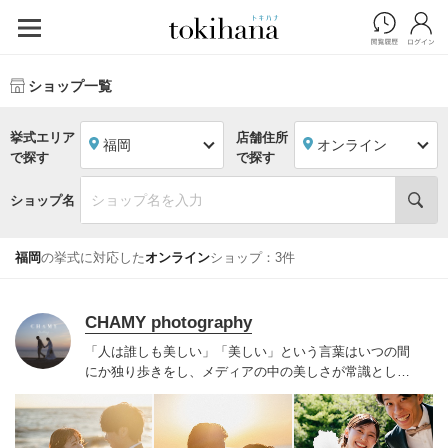
ショップ一覧
挙式エリア
店舗住所
福岡
オンライン
で探す
で探す
ショップ名
福岡
の挙式に対応した
オンライン
ショップ：3件
CHAMY photography
「人は誰しも美しい」
「美しい」という言葉はいつの間
にか独り歩きをし、メディアの中の美しさが常識として
根付いてしまっている世の中。
自分自身やパートナーの
新しい一面、自分たちでは気づくことのできない本来あ
なたたちが持つ美しさを余すことなく見てほしい。
まだ