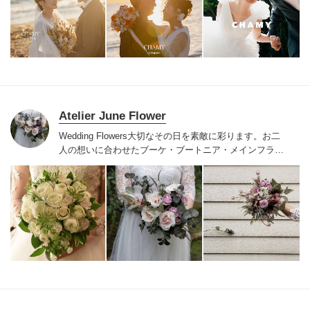
見ぬ自分たちの「美」をCHAMYが映します。
✔︎撮影日2
週間以内に納品
✔︎ドレスレンタル料無料
✔︎持ち込み料
一切なし
✔︎気に入らなければ撮り直しOK
✔︎後からの追
加請求一切無し
Atelier June Flower
Wedding Flowers
大切なその日を素敵に彩ります。
お二
人の想いに合わせた
ブーケ・ブートニア・メインフラワ
ー・テーブルフラワー
好み、テーマ、季節に添って
ご提
案、スタイリングいたします。