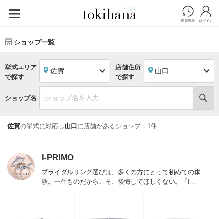
ショップ一覧
挙式エリア
店舗住所
佐賀
山口
で探す
で探す
ショップ名
佐賀
の挙式に対応し
山口
に店舗があるショップ：1件
I-PRIMO
ブライダルリング選びは、多くの方にとって初めての体
験。一生ものだからこそ、後悔してほしくない。「I-
PRIMO（アイプリモ）」は、アジア最大級の展開エリア
を誇るブライダルリング専門店。「最初に訪れてよかっ
た」と思っていただける最高のサービスと豊富な品揃え