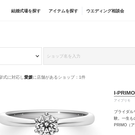
結婚式場を探す
アイテムを探す
ウエディング相談会
Flower
Beauty
グドレス
ブーケ
ヘア&メイク
挙式に対応し
愛媛
に店舗があるショップ：1件
グドレス
（メーカー直
会場装花
ブライダルエステ
すべてのアイテム
ヘア&メイクショッ
I-PRIMO
ス
フラワーショップ一覧
ブライダルエステシ
アイプリモ
ス
（メーカー直送）
ブライダル
験。一生も
PRIMO
カー直送）
誇るブライ