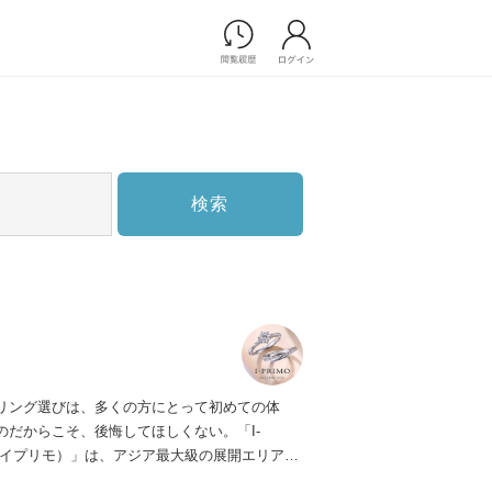
Photograph
フォトウエディング
前撮り/後撮り
家族フォト/ペット撮影
検索
スナップ写真
フォトウエディング/前撮りショ
ップ一覧
スナップ写真ショップ一覧
プ一覧
ョップ一覧
Movie
リング選びは、多くの方にとって初めての体
演出映像
のだからこそ、後悔してほしくない。「I-
記録映像
（アイプリモ）」は、アジア最大級の展開エリアを
すべてのアイテム
ダルリング専門店。「最初に訪れてよかった」