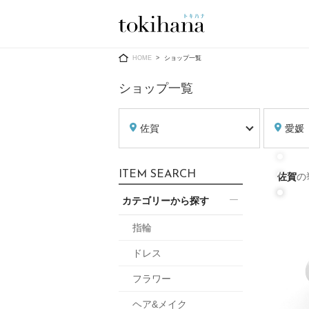
Ring
Dress
HOME
ショップ一覧
ショップ一覧
佐賀
愛媛
婚約指輪
ウエディン
ITEM SEARCH
佐賀
の
ウエディン
結婚指輪
送）
カテゴリーから探す
すべてのアイテム
カラードレ
指輪ショップ一覧
指輪
カラードレ
ドレス
和装
メンズ
フラワー
メンズ
（メー
ヘア&メイク