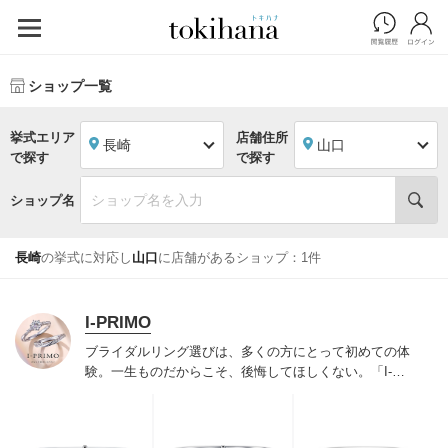
ショップ一覧
挙式エリア
店舗住所
長崎
山口
で探す
で探す
ショップ名
長崎
の挙式に対応し
山口
に店舗があるショップ：1件
I-PRIMO
ブライダルリング選びは、多くの方にとって初めての体
験。一生ものだからこそ、後悔してほしくない。「I-
PRIMO（アイプリモ）」は、アジア最大級の展開エリア
を誇るブライダルリング専門店。「最初に訪れてよかっ
た」と思っていただける最高のサービスと豊富な品揃え