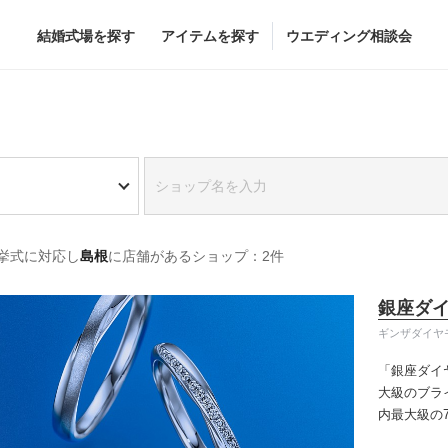
結婚式場を探す
アイテムを探す
ウエディング相談会
Flower
Beauty
グドレス
ブーケ
ヘア&メイク
挙式に対応し
島根
に店舗があるショップ：2件
グドレス
（メーカー直
会場装花
ブライダルエステ
すべてのアイテム
ヘア&メイクショッ
銀座ダ
ス
フラワーショップ一覧
ブライダルエステシ
ギンザダイヤ
ス
（メーカー直送）
「銀座ダイ
大級のブラ
内最大級の
カー直送）
りの「似合