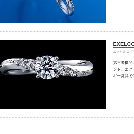
きる指輪を
だけている
イテム
入後のアフ
ップ一覧
い。
EXELC
エクセルコダ
第三者機関
ンド』
エク
ギー発祥で
で、約70
ングのデザ
本物の輝き
ジン・ダイ
こだわって