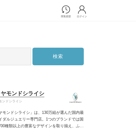
Photograph
フォトウエディング
前撮り/後撮り
家族フォト/ペット撮影
検索
スナップ写真
フォトウエディング/前撮りショ
ップ一覧
スナップ写真ショップ一覧
プ一覧
イヤモンドシライシ
ョップ一覧
モンドシライシ
Movie
ヤモンドシライシ」は、130万組が選んだ国内最
演出映像
イダルジュエリー専門店。1つのブランドでは国
記録映像
700種類以上の豊富なデザインを取り揃え、ふた
すべてのアイテム
う」と「好き」を同時に叶えた満足の選択がで