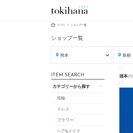
Ring
Dress
HOME
ショップ一覧
ショップ一覧
熊本
島根
婚約指輪
ウエディン
ITEM SEARCH
熊本
の
ウエディン
結婚指輪
送）
カテゴリーから探す
すべてのアイテム
カラードレ
指輪ショップ一覧
指輪
カラードレ
ドレス
和装
メンズ
フラワー
メンズ
（メー
ヘア&メイク