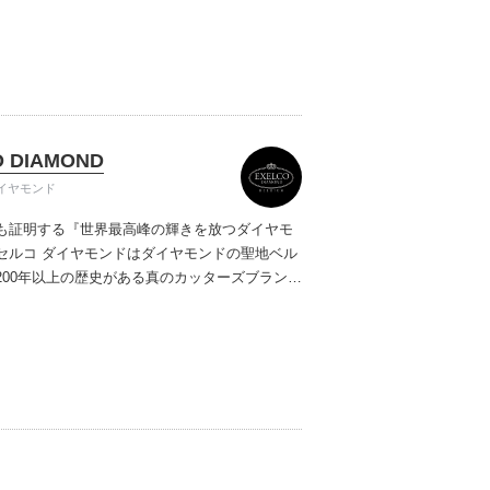
ご提案しています。多くのお客様にご満足いた
ムービーショップ一覧
、一生身に着けるための指輪のクオリティや購
ターサービスをぜひ一度店頭でお確かめくださ
O DIAMOND
イヤモンド
も証明する『世界最高峰の輝きを放つダイヤモ
セルコ ダイヤモンドはダイヤモンドの聖地ベル
200年以上の歴史がある真のカッターズブランド
0種類の豊富な品揃えでブライダル専門店としてリ
インや品質にもこだわっています。おふたりに
を一生身に着けていただきたい想いで「ヴァー
ヤモンド」「ハードプラチナ」「保証内容」に
います。