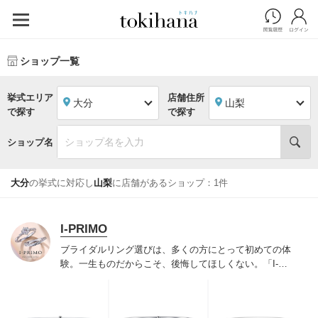
ショップ一覧
挙式エリア
店舗住所
大分
山梨
で探す
で探す
ショップ名
大分
の挙式に対応し
山梨
に店舗があるショップ：1件
I-PRIMO
ブライダルリング選びは、多くの方にとって初めての体
験。一生ものだからこそ、後悔してほしくない。「I-
PRIMO（アイプリモ）」は、アジア最大級の展開エリア
を誇るブライダルリング専門店。「最初に訪れてよかっ
た」と思っていただける最高のサービスと豊富な品揃え