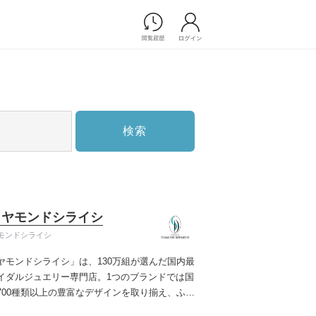
Photograph
フォトウエディング
前撮り/後撮り
家族フォト/ペット撮影
検索
スナップ写真
フォトウエディング/前撮りショ
ップ一覧
スナップ写真ショップ一覧
プ一覧
イヤモンドシライシ
ョップ一覧
モンドシライシ
Movie
ヤモンドシライシ」は、130万組が選んだ国内最
演出映像
イダルジュエリー専門店。1つのブランドでは国
記録映像
700種類以上の豊富なデザインを取り揃え、ふた
すべてのアイテム
う」と「好き」を同時に叶えた満足の選択がで