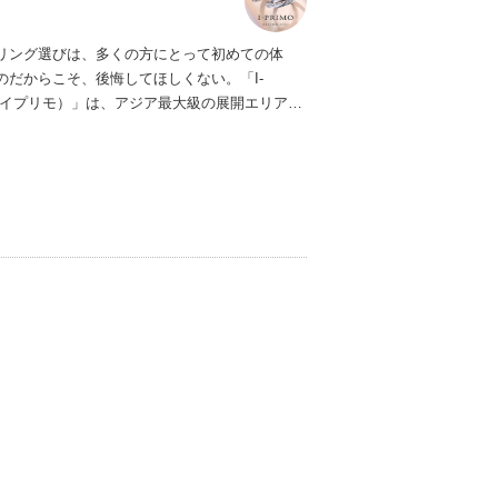
リング選びは、多くの方にとって初めての体
のだからこそ、後悔してほしくない。「I-
（アイプリモ）」は、アジア最大級の展開エリアを
ダルリング専門店。「最初に訪れてよかった」
ただける最高のサービスと豊富な品揃えでお待
ます。リング選びの最初の一歩をご一緒に。ま
プリモへ。