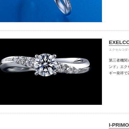
きる指輪を
だけている
イテム
入後のアフ
ップ一覧
い。
EXELC
エクセルコダ
第三者機関
ンド』
エク
ギー発祥で
で、約70
ングのデザ
本物の輝き
ジン・ダイ
こだわって
I-PRIMO