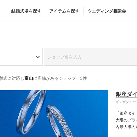
結婚式場を探す
アイテムを探す
ウエディング相談会
Flower
Beauty
グドレス
ブーケ
ヘア&メイク
挙式に対応し
富山
に店舗があるショップ：3件
グドレス
（メーカー直
会場装花
ブライダルエステ
すべてのアイテム
ヘア&メイクショッ
銀座ダ
ス
フラワーショップ一覧
ブライダルエステシ
ギンザダイヤ
ス
（メーカー直送）
「銀座ダイ
大級のブラ
内最大級の
カー直送）
りの「似合