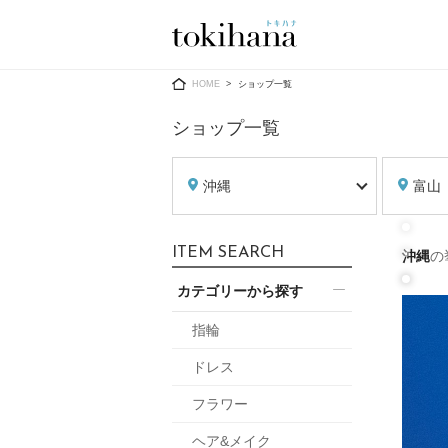
Ring
Dress
HOME
ショップ一覧
ショップ一覧
沖縄
富山
婚約指輪
ウエディン
ITEM SEARCH
沖縄
の
ウエディン
結婚指輪
送）
カテゴリーから探す
すべてのアイテム
カラードレ
指輪ショップ一覧
指輪
カラードレ
ドレス
和装
メンズ
フラワー
メンズ
（メー
ヘア&メイク