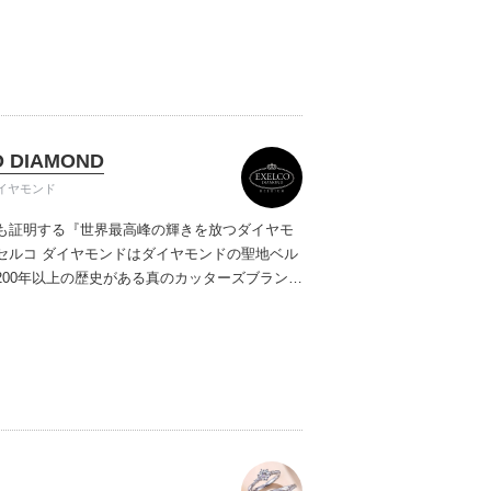
ご提案しています。多くのお客様にご満足いた
ムービーショップ一覧
、一生身に着けるための指輪のクオリティや購
ターサービスをぜひ一度店頭でお確かめくださ
O DIAMOND
イヤモンド
も証明する『世界最高峰の輝きを放つダイヤモ
セルコ ダイヤモンドはダイヤモンドの聖地ベル
200年以上の歴史がある真のカッターズブランド
0種類の豊富な品揃えでブライダル専門店としてリ
インや品質にもこだわっています。おふたりに
を一生身に着けていただきたい想いで「ヴァー
ヤモンド」「ハードプラチナ」「保証内容」に
います。