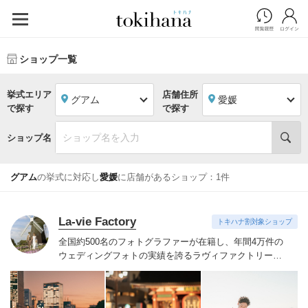
ショップ一覧
挙式エリア
店舗住所
グアム
愛媛
で探す
で探す
ショップ名
グアム
の挙式に対応し
愛媛
に店舗があるショップ：1件
La-vie Factory
トキハナ割対象ショップ
全国約500名のフォトグラファーが在籍し、年間4万件の
ウェディングフォトの実績を誇るラヴィファクトリー。
技術だけでなく、おふたりの気持ちに寄りそい素敵な表
情を引き出すハートのあるフォトグラファーたち。お好
みのフォトグラファーをご指名いただけます。
季節を感