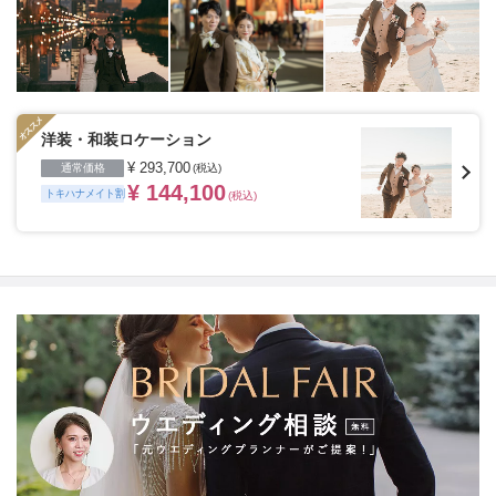
じる場所や開放感のあるロケーション、普段の服装でい
つもの二人の姿を思い出の場所、ヘアメイクや衣装など
が揃ったスタジオ、フィレンツェやパリ・ニューヨー
ク・ハワイ・グアムなど世界中の好きな国、こだわって
特別な一日の大切な瞬間を残したいカップルにおすすめ
です。
※ご契約会場によってはトキハナからのご紹介が
できない場合がございます。
洋装・和装ロケーション
¥ 293,700
通常価格
(税込)
¥ 144,100
トキハナメイト割
(税込)