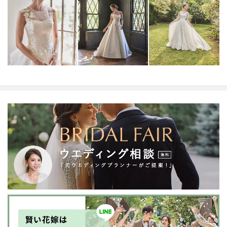
NYやミラノ・バルセロナからセレクトされたインポート
ドレスは全て日本人花嫁向けにサイズ調整。
さらに和装
は1903年創業からの伝統を受け継がれている厳選された
お着物や現代の薫りをちりばめた艶やかなコレクショ
ン。
すべての花嫁さまへ後悔しないお衣裳選びをお手伝
いさせて頂きます。