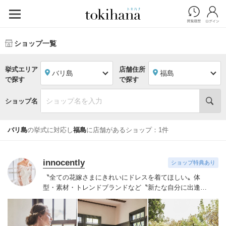
ショップ一覧
挙式エリア
店舗住所
バリ島
福島
で探す
で探す
ショップ名
バリ島
の挙式に対応し
福島
に店舗があるショップ：1件
innocently
ショップ特典あり
〝全ての花嫁さまにきれいにドレスを着てほしい〟
体
型・素材・トレンドブランドなど〝新たな自分に出逢え
る〟幅広いラインナップが揃うinnocently。
素材・デザイ
ンにこだわったオリジナルドレスは3～23号まで展開。
国内外の有名デザイナーズドレスも多数取扱っており、