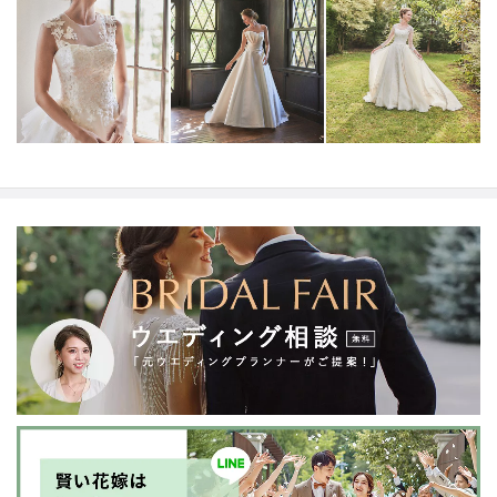
NYやミラノ・バルセロナからセレクトされたインポート
ドレスは全て日本人花嫁向けにサイズ調整。
さらに和装
は1903年創業からの伝統を受け継がれている厳選された
お着物や現代の薫りをちりばめた艶やかなコレクショ
ン。
すべての花嫁さまへ後悔しないお衣裳選びをお手伝
いさせて頂きます。