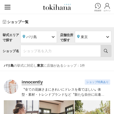
ショップ一覧
挙式エリア
店舗住所
バリ島
東京
で探す
で探す
ショップ名
バリ島
の挙式に対応し
東京
に店舗があるショップ：1件
innocently
ショップ特典あり
〝全ての花嫁さまにきれいにドレスを着てほしい〟
体
型・素材・トレンドブランドなど〝新たな自分に出逢え
る〟幅広いラインナップが揃うinnocently。
素材・デザイ
ンにこだわったオリジナルドレスは3～23号まで展開。
国内外の有名デザイナーズドレスも多数取扱っており、