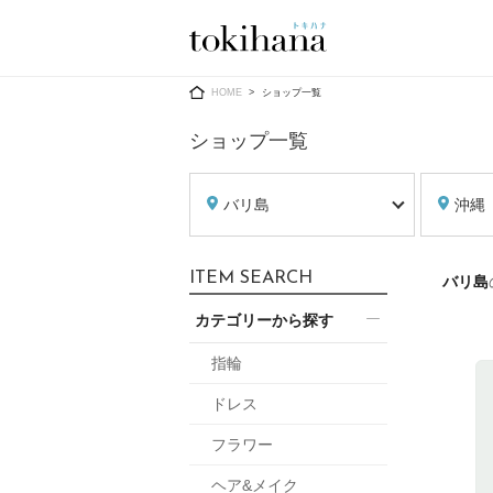
Ring
Dress
HOME
ショップ一覧
ショップ一覧
バリ島
沖縄
婚約指輪
ウエディン
ITEM SEARCH
バリ島
ウエディン
結婚指輪
送）
カテゴリーから探す
すべてのアイテム
カラードレ
指輪ショップ一覧
指輪
カラードレ
ドレス
和装
メンズ
フラワー
メンズ
（メー
ヘア&メイク