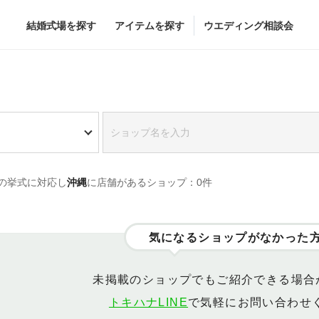
結婚式場を探す
アイテムを探す
ウエディング相談会
Flower
Beauty
グドレス
ブーケ
ヘア&メイク
の挙式に対応し
沖縄
に店舗があるショップ：0件
グドレス
（メーカー直
会場装花
ブライダルエステ
すべてのアイテム
ヘア&メイクショッ
ス
フラワーショップ一覧
ブライダルエステシ
気になるショップがなかった
ス
（メーカー直送）
未掲載のショップでもご紹介できる場合
トキハナLINE
で気軽にお問い合わせ
カー直送）