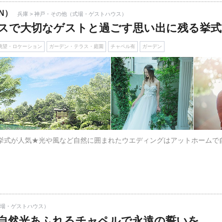
N）
兵庫 > 神戸・その他（式場・ゲストハウス）
スで大切なゲストと過ごす思い出に残る挙式
眺望・ロケーション
ガーデン・テラス・庭園
チャペル有
ガーデン
の挙式が人気★光や風など自然に囲まれたウエディングはアットホーム
式場・ゲストハウス）
自然光あふれるチャペルで永遠の誓いを…