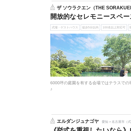
ザ ソウラクエン（THE SORAKUE
開放的なセレモニースペー
式場・ゲストハウス
徒歩5分以内
100名以上対応可
6000坪の庭園を有する会場ではテラスで
♪
エルダンジュナゴヤ
愛知 > 名古屋市（
《挙式を重視したいなら》