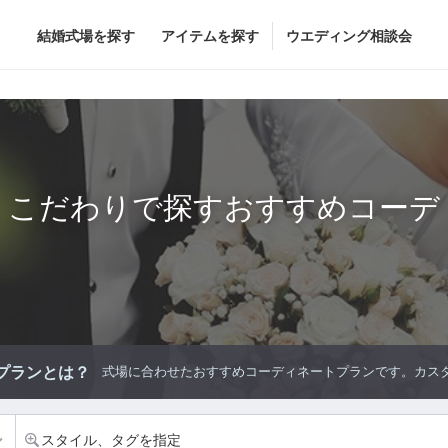
結婚式場を探す
アイテムを探す
ウエディング相談会
Flower
Beauty
ヘア&メイク
ブライダルエステ
ヘア&メイクショッ
こだわりで探すおすすめコーデ
ブライダルエステシ
グドレス
ブーケ
グドレス
（メーカー直
会場装花
すべてのアイテム
ス
フラワーショップ一覧
ス
（メーカー直送）
プランとは？
式場に合わせたおすすめコーディネートプランです。カスタ
カー直送）
スタイル、タグを指定