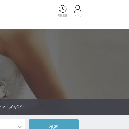
Photograph
フォトウエディング
前撮り/後撮り
家族フォト/ペット撮影
プ一覧
スナップ写真
ョップ一覧
フォトウエディング/前撮りショ
ップ一覧
スナップ写真ショップ一覧
Movie
マイズもOK！
演出映像
記録映像
すべてのアイテム