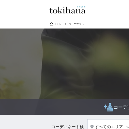
Ring
Dress
HOME
コーデプラン
婚約指輪
ウエディン
ウエディン
結婚指輪
送）
すべてのアイテム
カラードレ
指輪ショップ一覧
カラードレ
和装
コーデ
メンズ
メンズ
（メー
コーディネート検
すべてのエリア