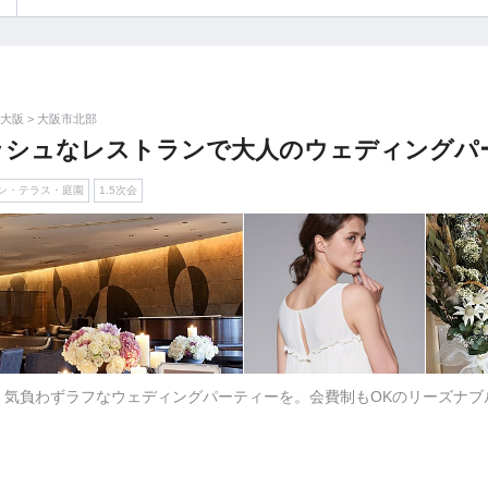
イテム
ップ一覧
大阪 > 大阪市北部
リッシュなレストランで大人のウェディングパ
ン・テラス・庭園
1.5次会
、気負わずラフなウェディングパーティーを。会費制もOKのリーズナブ