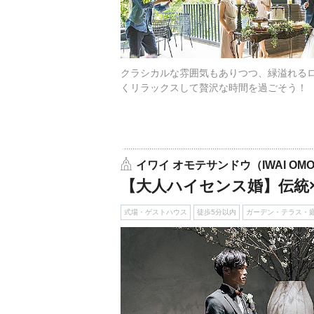
クラシカルな雰囲気もありつつ、緑溢れる
くリラックスして贅沢な時間を過ごそう！
イワイ オモテサンドウ（IWAI OMO
【大人ハイセンス婚】伝統
式場・ゲストハウス
徒歩5分以内
ガーデン・テラス・