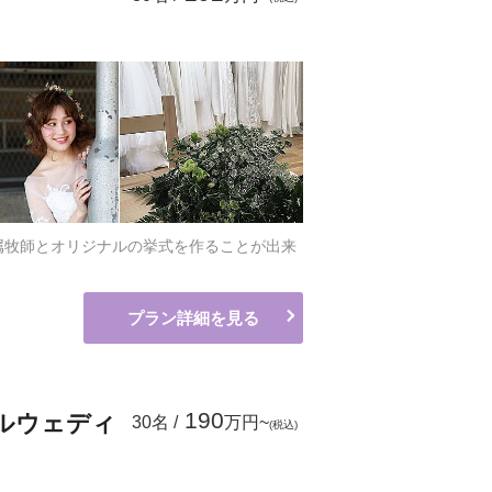
属牧師とオリジナルの挙式を作ることが出来
プラン詳細を見る
190
ルウェディ
30名 /
万円~
(税込)