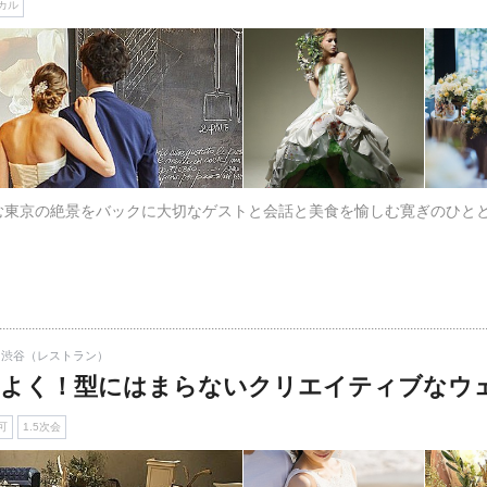
カル
む東京の絶景をバックに大切なゲストと会話と美食を愉しむ寛ぎのひと
・渋谷（レストラン）
よく！型にはまらないクリエイティブなウ
可
1.5次会