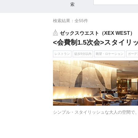
小物
索
すべてのア
検索結果：全55件
ドレスショ
ゼックスウエスト（XEX WEST）
<会費制1.5次会>スタイ
レストラン
徒歩5分以内
眺望・ロケーション
ガーデ
シンプル・スタイリッシュな大人の空間で