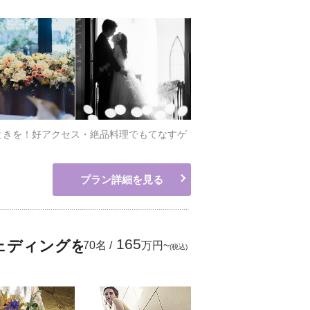
ときを！好アクセス・絶品料理でもてなすゲ
プラン詳細を見る
165
ェディングを
70名 /
万円~
(税込)