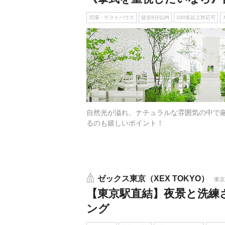
式場・ゲストハウス
徒歩5分以内
100名以上対応可
自然光が溢れ、ナチュラルな雰囲気の中で
るのも嬉しいポイント！
ゼックス東京（XEX TOKYO）
東京
【東京駅直結】夜景と洗練
ング