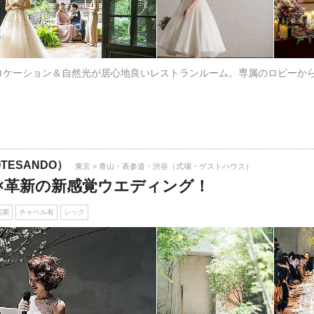
ロケーション＆自然光が居心地良いレストランルーム。専属のロビーか
TESANDO）
東京 > 青山・表参道・渋谷（式場・ゲストハウス）
×革新の新感覚ウエディング！
庭園
チャペル有
シック