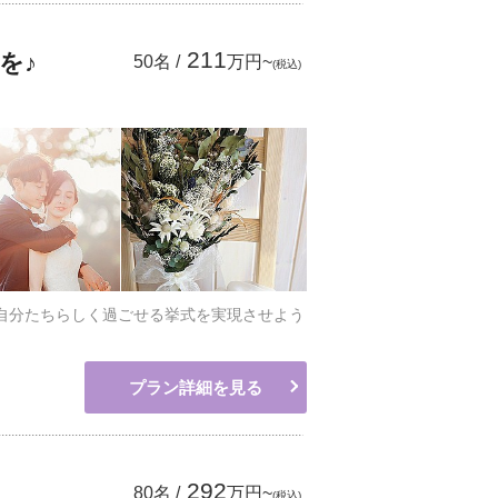
211
を♪
50名 /
万円~
(税込)
で自分たちらしく過ごせる挙式を実現させよう
プラン詳細を見る
292
80名 /
万円~
(税込)