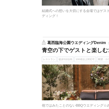
結婚式への想いを大切にする会場ではゲス
ディング！
葛西臨海公園ウエディングDenim
青空の下でゲストと楽しむ1
レストラン
徒歩5分以内
100名以上対応可
眺望・ロ
他ではみたことのないBBQウエディング