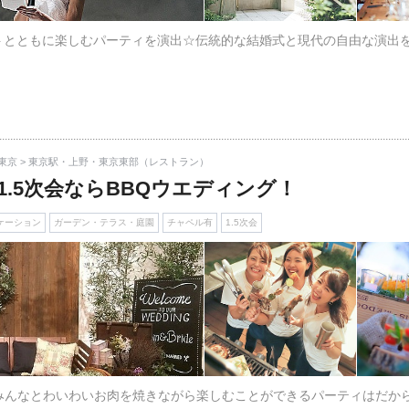
トとともに楽しむパーティを演出☆伝統的な結婚式と現代の自由な演出
東京 > 東京駅・上野・東京東部（レストラン）
.5次会ならBBQウエディング！
ケーション
ガーデン・テラス・庭園
チャペル有
1.5次会
☆みんなとわいわいお肉を焼きながら楽しむことができるパーティはだか