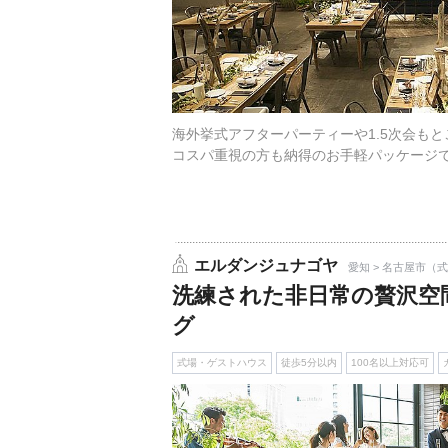
海外挙式アフターパーティーや1.5次会も
コスパ重視の方も納得のお手軽パッケージ
エルダンジュナゴヤ
愛知 > 名古屋市（
洗練された非日常の贅沢空
グ
式場・ゲストハウス
徒歩5分以内
100名以上対応可