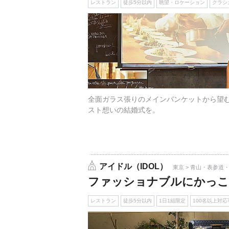
レストラン
徒歩5分以内
眺望・ロケーション
クラシ
全面ガラス張りのメインバンケットから望
スト想いの結婚式を。
アイドル（IDOL）
東京 > 青山・表参道
ファッショナブルにかっこ
レストラン
徒歩5分以内
1日1組限定
100名以上対応