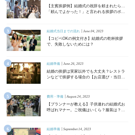
【主賓挨拶例】結婚式の祝辞を頼まれたら…
「頼んでよかった！」と言われる挨拶のポイ
ント
結婚式当日までの流れ
June.04, 2023
【コピペOKの例文付き】結婚式の乾杯挨拶
で、失敗しないためには？
結婚準備
June.26, 2023
結婚の挨拶は実家以外でも大丈夫？レストラ
ンなどで挨拶する場合の【お店選び・当日の
流れ・準備・Q&A】
費用・準備
August.24, 2023
【プランナーが教える】子供連れの結婚式お
呼ばれマナー。ご祝儀はいくら？服装は？必
須の持ち物リストも《Q&A付き》
結婚準備
September.14, 2023