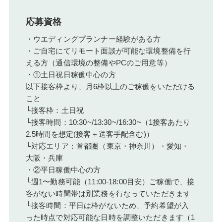
応募資格
・ウエディングプランナー経験がある方
・ご自宅にてリモート面談が可能な環境整備を行
える方（通信環境の整備やPCのご用意等）
・①土日祝日稼働中心の方
以下接客枠より、月6枠以上のご稼働をいただける
こと
└接客枠：土日祝
└接客時間：10:30~/13:30~/16:30~（1接客あたり
2.5時間を想定(接客＋送客手配含む)）
└対応エリア：首都圏（東京・神奈川）・愛知・
大阪・兵庫
・②平日稼働中心の方
└週1〜勤務可能（11:00-18:00目安）ご稼働で、接
客がない時間帯は別業務を行なっていただきます
└接客時間：平日は枠がないため、予約希望が入
った時点で対応可能な日時を調整いただきます（1