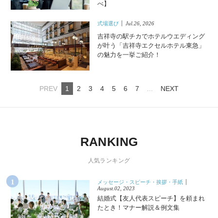
べ】
式場選び
Jul.26, 2026
吉祥寺の駅チカでホテルウエディング
が叶う「吉祥寺エクセルホテル東急」
の魅力を一挙ご紹介！
PREV
1
2
3
4
5
6
7
...
NEXT
RANKING
人気ランキング
メッセージ・スピーチ・挨拶・手紙
August.02, 2023
結婚式【友人代表スピーチ】を頼まれ
たとき！マナー解説＆例文集