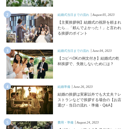
結婚式当日までの流れ
August.05, 2023
【主賓挨拶例】結婚式の祝辞を頼まれ
たら…「頼んでよかった！」と言われ
る挨拶のポイント
結婚式当日までの流れ
June.04, 2023
【コピペOKの例文付き】結婚式の乾
杯挨拶で、失敗しないためには？
結婚準備
June.26, 2023
結婚の挨拶は実家以外でも大丈夫？レ
ストランなどで挨拶する場合の【お店
選び・当日の流れ・準備・Q&A】
費用・準備
August.24, 2023