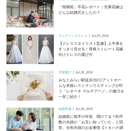
「桜鶴苑」卒花レポート｜先輩花嫁は
どんな結婚式をしたの？
ウェディングドレス
Jul.29, 2026
【ドレススタイリスト監修】上半身を
すっきり見せる！骨格ストレート花嫁
向けドレスの選び方
式場選び
Jul.28, 2026
みなとみらい駅徒歩3分◎アットホー
ムな本格レストランウエディングが叶
う「レオーネ マルチアーノ」の魅力を
一挙ご紹介！
結婚準備
Jul.28, 2026
結婚前に相手の年収、聞けてる？約半
数の夫婦が「お互い知っていた」と回
答。令和夫婦のお金事情【トキハナ調