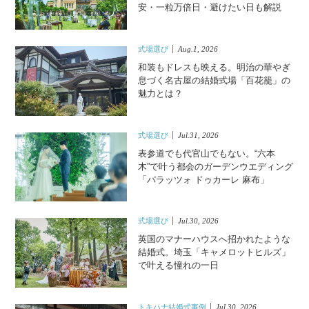
安・一粒万倍日・避けたい日も解説
式場選び
Aug.1, 2026
和装もドレスも映える。明治の華やぎ
息づく名古屋の結婚式場「百花籠」の
魅力とは？
式場選び
Jul.31, 2026
表参道でも代官山でもない。“六本
木”で叶う都会のガーデンウエディング
「パラッツォ ドゥカーレ 麻布」
式場選び
Jul.30, 2026
英国のマナーハウスへ招かれたような
結婚式。埼玉「キャメロットヒルズ」
で叶える憧れの一日
トキハナ結婚式事例
Jul.30, 2026