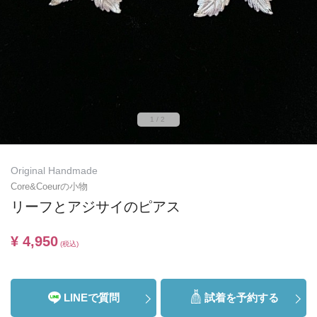
1/2
Original Handmade
Core&Coeurの小物
リーフとアジサイのピアス
¥ 4,950
(税込)
LINEで質問
試着を予約する