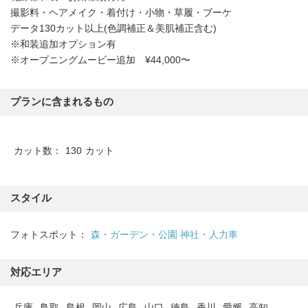
撮影料・ヘアメイク・着付け・小物・草履・ブーケ
データ130カット以上(色調補正＆美肌補正含む)
※和装追加オプション有
※オープニングムービー追加 ¥44,000〜
プランに含まれるもの
カット数：
130
カット
スタイル
フォトスポット：
森・ガーデン・公園
神社・人力車
対応エリア
兵庫
鳥取
島根
岡山
広島
山口
徳島
香川
愛媛
高知