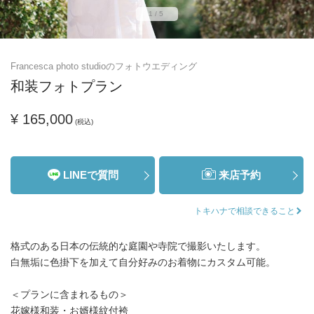
1/5
Francesca photo studioのフォトウエディング
和装フォトプラン
¥ 165,000
(税込)
LINEで質問
来店予約
トキハナで相談できること
格式のある日本の伝統的な庭園や寺院で撮影いたします。
白無垢に色掛下を加えて自分好みのお着物にカスタム可能。
＜プランに含まれるもの＞
花嫁様和装・お婿様紋付袴