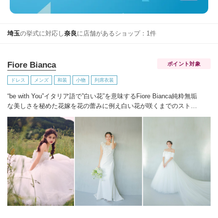
埼玉
の挙式に対応し
奈良
に店舗があるショップ：1件
Fiore Bianca
ポイント対象
ドレス
メンズ
和装
小物
列席衣装
“be with You”イタリア語で”白い花”を意味するFiore Bianca
純粋無垢
な美しさを秘めた花嫁を花の蕾みに例え白い花が咲くまでのストー
リーをあなたと共に紡いでいきます
世界を巡り出会ったデザイナー
ズブランドや、オリジナルドレスはまだ見ぬ新しい自分の姿へと出
会わせてくれます。
誰かの真似ではなくあなただからできるスタイ
ルへあなたにしかできないブライズスタイルへ導きます。
美しい白
い花を咲かせ今よりずっと好きな自分へ。