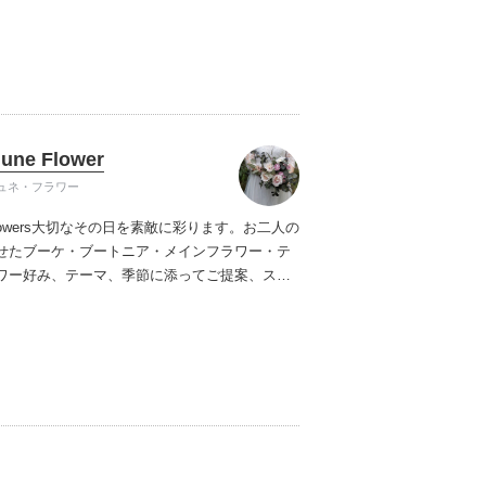
ーンを一緒につくり上げていけたらと思います
ムービーショップ一覧
June Flower
ュネ・フラワー
owers
大切なその日を素敵に彩ります。
お二人の
せた
ブーケ・ブートニア・メインフラワー・テ
ワー
好み、テーマ、季節に添って
ご提案、スタ
たします。