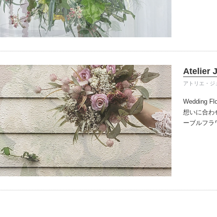
りだけのシ
イテム
ップ一覧
Atelier 
アトリエ・ジ
Wedding Fl
想いに合わ
ーブルフラ
イリングい