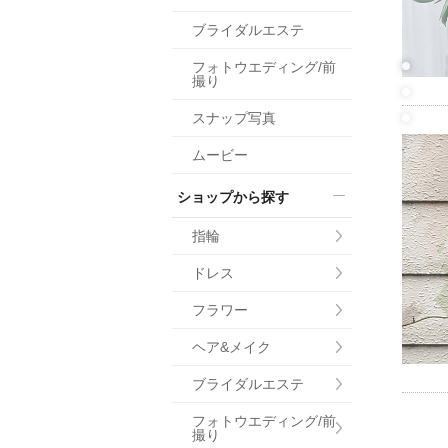
小物
ブライダルエステ
すべてのア
フォトウエディング/前
ドレスショ
撮り
スナップ写真
ムービー
ショップから探す
指輪
ドレス
フラワー
ヘア&メイク
ブライダルエステ
フォトウエディング/前
撮り