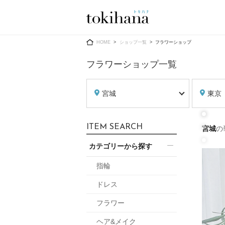
Ring
Dress
HOME
ショップ一覧
フラワーショップ
フラワーショップ一覧
宮城
東京
婚約指輪
ウエディン
ITEM SEARCH
宮城
の
ウエディン
結婚指輪
送）
カテゴリーから探す
すべてのアイテム
カラードレ
指輪ショップ一覧
指輪
カラードレ
ドレス
和装
メンズ
フラワー
メンズ
（メー
ヘア&メイク