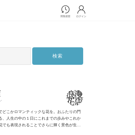
Photograph
フォトウエディング
前撮り/後撮り
家族フォト/ペット撮影
検索
スナップ写真
フォトウエディング/前撮りショ
ップ一覧
スナップ写真ショップ一覧
プ一覧
店
ョップ一覧
ン
Movie
でどこかロマンティックな花を。
おふたりの門
演出映像
る、人生の中の１日に
これまでの歩みやこれか
記録映像
花でも表現されることで
さらに輝く景色が生ま
すべてのアイテム
に
お話を伺い、打ち合わせを重ねながら
おふた