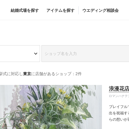
結婚式場を探す
アイテムを探す
ウエディング相談会
Flower
Beauty
グドレス
ブーケ
ヘア&メイク
挙式に対応し
東京
に店舗があるショップ：2件
グドレス
（メーカー直
会場装花
ブライダルエステ
すべてのアイテム
ヘア&メイクショッ
浪漫花
ス
フラワーショップ一覧
ブライダルエステシ
ロマンハナテ
ス
（メーカー直送）
プレイフル
出を祝福す
らの想いが
カー直送）
れますよう