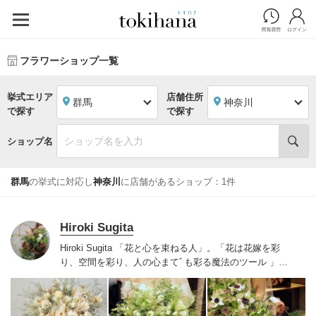
フラワーショップ一覧
挙式エリア
店舗住所
群馬
神奈川
で探す
で探す
ショップ名
群馬
の挙式に対応し
神奈川
に店舗があるショップ：1件
Hiroki Sugita
Hiroki Sugita 「花と心を束ねる人」。
「花は花嫁を彩
り、空間を彩り、人の心まてﾞも彩る魔法のツール 」を
信条に、東京、横浜を中心に全国で活躍するフローリス
ト。
予算に合わせた親身な提案で、新郎新婦さまの「叶
えたい」を形にします。花の力で、「生涯忘れない、心