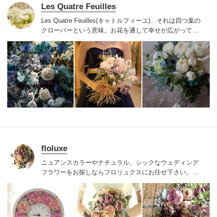
Les Quatre Feuilles
Les Quatre Feuilles(キャトルフィーユ)…それは四つ葉の
クローバーという意味。お花を通して幸せが広がってい
くように、心に響くウェディングフラワーを心がけてい
ます。
ゲストハウス、カフェ、ホテルなど数多くのウェ
ディングフラワーの経験を経て現在フリーで活躍中のフ
ラワーコーディネーターが、お2人の理想をきめ細やかに
伺いながら形にしていきます。
floluxe
ニュアンスカラーやナチュラル、シックなウェディング
フラワーをお探しなら
フロリュクスにお任せ下さい。
上
品で上質な花とグリーンで
花嫁様の可愛さや美しさを引
き立てるブーケや
お二人の想いを形にするウェディング
アイテムをお作りします。
ご希望を丁寧に伺いながら
佳
き日に華を添えるお手伝いさせていただきます。