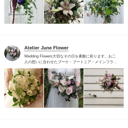
と思います
Atelier June Flower
Wedding Flowers
大切なその日を素敵に彩ります。
お二
人の想いに合わせた
ブーケ・ブートニア・メインフラワ
ー・テーブルフラワー
好み、テーマ、季節に添って
ご提
案、スタイリングいたします。