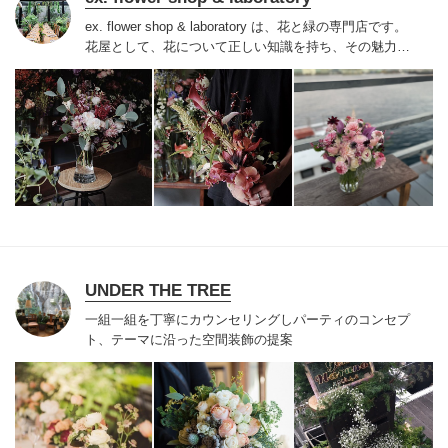
ex. flower shop & laboratory は、花と緑の専門店です。
花屋として、花について正しい知識を持ち、その魅力を
誰よりも深く理解すること。
一輪一輪の色・形・香り、
一本一本の佇まい・状態、生産者のこだわりと想いに目
を向けること。
全ての花を主役にできるよう、技術を磨
くこと。
そんな花屋としてのあたりまえを見つめ直し、
極めることで、
花屋の新しいスタンダードをつくりま
す。
UNDER THE TREE
一組一組を丁寧にカウンセリングしパーティのコンセプ
ト、テーマに沿った空間装飾の提案