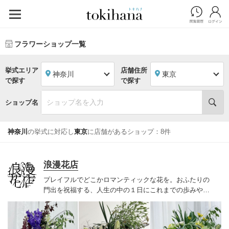
フラワーショップ一覧
挙式エリア
店舗住所
神奈川
東京
で探す
で探す
ショップ名
神奈川
の挙式に対応し
東京
に店舗があるショップ：8件
浪漫花店
プレイフルでどこかロマンティックな花を。
おふたりの
門出を祝福する、人生の中の１日に
これまでの歩みやこ
れからの想いが
花でも表現されることで
さらに輝く景色
が生まれますように
お話を伺い、打ち合わせを重ねなが
ら
おふたりだけのシーンを一緒につくり上げていけたら