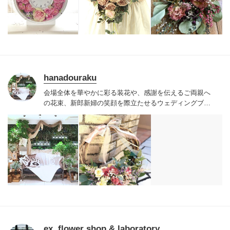
hanadouraku
会場全体を華やかに彩る装花や、感謝を伝えるご両親へ
の花束、新郎新婦の笑顔を際立たせるウェディングブー
ケを通じて、お二人の大切な記念日をお手伝い致しま
す。併設のショップで行うお打ち合わせでは、実際に花
の色を確かめ、イメージを膨らませることができるのが
魅力。さまざまな会場、数々のウェディングスタイルで
の経験をもとに、専属チームが新郎新婦様の想いをカタ
チに致します。
ex. flower shop & laboratory