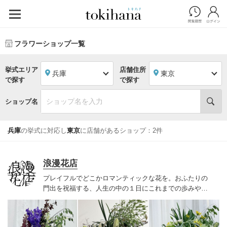
フラワーショップ一覧
挙式エリア
店舗住所
兵庫
東京
で探す
で探す
ショップ名
兵庫
の挙式に対応し
東京
に店舗があるショップ：2件
浪漫花店
プレイフルでどこかロマンティックな花を。
おふたりの
門出を祝福する、人生の中の１日に
これまでの歩みやこ
れからの想いが
花でも表現されることで
さらに輝く景色
が生まれますように
お話を伺い、打ち合わせを重ねなが
ら
おふたりだけのシーンを一緒につくり上げていけたら