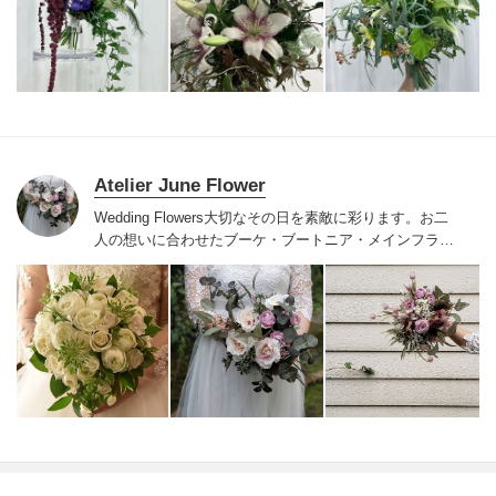
と思います
Atelier June Flower
Wedding Flowers
大切なその日を素敵に彩ります。
お二
人の想いに合わせた
ブーケ・ブートニア・メインフラワ
ー・テーブルフラワー
好み、テーマ、季節に添って
ご提
案、スタイリングいたします。