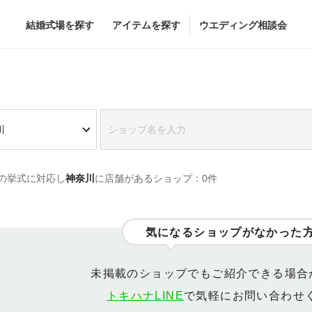
結婚式場を探す
アイテムを探す
ウエディング相談会
Flower
Beauty
川
グドレス
ブーケ
ヘア&メイク
の挙式に対応し
神奈川
に店舗があるショップ：0件
グドレス
（メーカー直
会場装花
ブライダルエステ
すべてのアイテム
ヘア&メイクショッ
ス
フラワーショップ一覧
ブライダルエステシ
気になるショップがなかった
ス
（メーカー直送）
未掲載のショップでもご紹介できる場合
トキハナLINE
で気軽にお問い合わせ
カー直送）