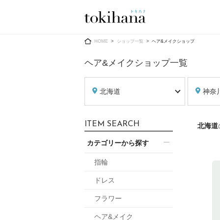
Ring
Dress
HOME
ショップ一覧
ヘア&メイクショップ
ヘア&メイクショップ一覧
北海道
神奈
婚約指輪
ウエディン
ITEM SEARCH
北海道
ウエディン
結婚指輪
送）
カテゴリーから探す
すべてのアイテム
カラードレ
指輪ショップ一覧
指輪
カラードレ
ドレス
和装
メンズ
フラワー
メンズ
（メー
ヘア&メイク