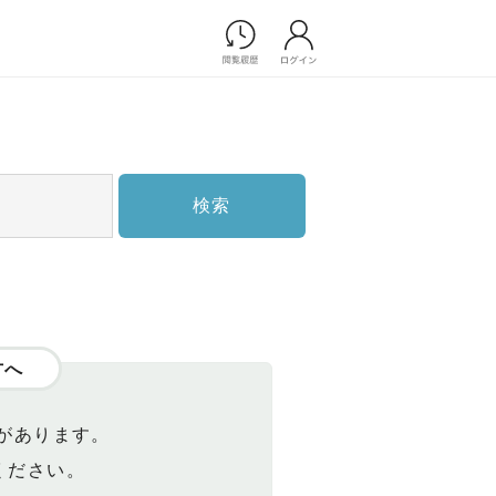
Photograph
フォトウエディング
前撮り/後撮り
家族フォト/ペット撮影
検索
スナップ写真
フォトウエディング/前撮りショ
ップ一覧
スナップ写真ショップ一覧
プ一覧
ョップ一覧
方へ
Movie
演出映像
があります。
記録映像
ください。
すべてのアイテム