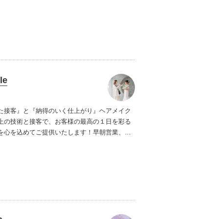
で、経験を活かし幅広く似合わせをご提案致し
le
た接客』と『納得のいく仕上がり』
ヘアメイク
上の技術と接客で、お客様の最高の１日を彩る
を心を込めてご提供いたします！
早朝営業、時
追加料金なしで承ります。
県外への出張も別途
どはいただきません。（交通費のみ料金発生）