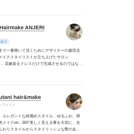
ムービーショップ一覧
Hairmake ANJERI
典あり
生で一番輝いて頂くためにデザイナーの森田圭
メイクスタイリストが立ち上げたサロン
RI」。花嫁姿をドレスだけで完成させるのではなく
セサリー、ヘアメイクに至るまでトータルでコ
トさせていただきます。他には無いあなただけ
ーダーや細部に至るまでのアレンジなどご相談
utani hair&make
ヘアメイク
、エレガントな綺麗めスタイル、ゆるふわ、韓
メイクetc..
360°美しく見える事を大切に、女
んわりスタイルからスタイリッシュな艶のある