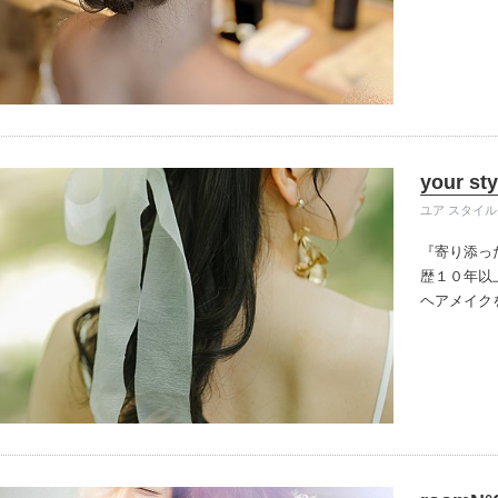
スタイルま
ます。
your sty
ユア スタイル
『寄り添っ
歴１０年以
ヘアメイク
間外営業も
出張料金な