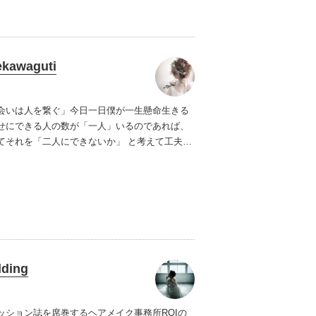
kawaguti
会いは人を繋ぐ」
今日一日僕が一生懸命生きる
せにできる人の数が「一人」いるのであれば、
てそれを「二人にできないか」 と考えて工夫す
日の大きな楽しみ。
二人を十人、十人を百人…
け、今日一日に自分が喜びを与えることができ
、1日1人でもいいから増やしていきたい、そん
るのが、僕の人生の楽しみ方です。
ding
ッション誌を席巻するヘアメイク事務所ROIの