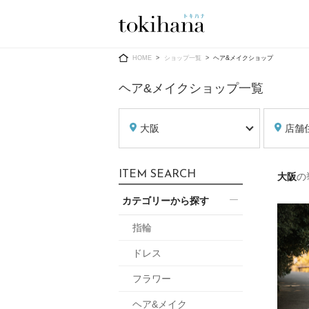
Ring
Dress
HOME
ショップ一覧
ヘア&メイクショップ
ヘア&メイクショップ一覧
大阪
店舗
婚約指輪
ウエディン
ITEM SEARCH
大阪
の
ウエディン
結婚指輪
送）
カテゴリーから探す
すべてのアイテム
カラードレ
指輪ショップ一覧
指輪
カラードレ
ドレス
和装
メンズ
フラワー
メンズ
（メー
ヘア&メイク