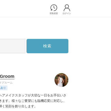
Photograph
フォトウエディング
前撮り/後撮り
家族フォト/ペット撮影
検索
スナップ写真
フォトウエディング/前撮りショ
ップ一覧
スナップ写真ショップ一覧
プ一覧
 Groom
ョップ一覧
ドグルーム
Movie
典あり
演出映像
ヘアメイクスタッフが大切な一日をお手伝いさ
記録映像
きます。様々なご要望にも臨機応変に対応し、
輝く笑顔を創り出します。
すべてのアイテム