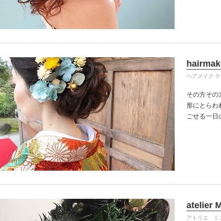
hairmak
ヘアメイク 
その方その
形にとらわ
ごせる一日
atelier
アトリエ ミ