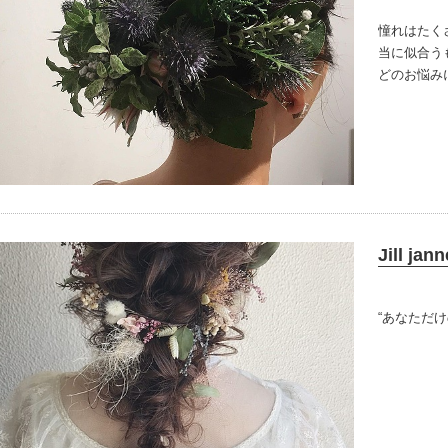
憧れはたく
当に似合う
どのお悩み
ヘアメイク
Jill jann
“あなただけ