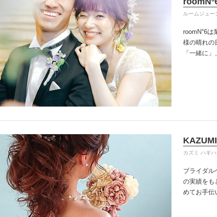
roomN°
ルームジュー
roomN°
様の晴れの
「一緒に」
その過程も
ように、全
KAZUMI
カズミ ハギハ
ブライダル
の実績をも
めてお手伝