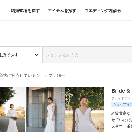
結婚式場を探す
アイテムを探す
ウエディング相談会
Flower
Beauty
住所で探す
グドレス
ブーケ
ヘア&メイク
挙式に対応しているショップ：16件
グドレス
（メーカー直
会場装花
ブライダルエステ
すべてのアイテム
ヘア&メイクショッ
Bride &
ス
フラワーショップ一覧
ブライダルエステシ
ブライドアン
ス
（メーカー直送）
ショップ特
経験豊富な
せていただ
人生で一番
カー直送）