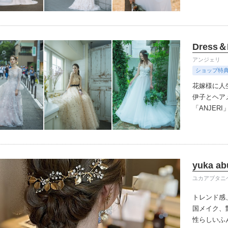
イテム
ップ一覧
Dress＆
アンジェリ
ショップ特
花嫁様に人
伊子とヘア
「ANJE
小物やアク
ーディネー
のドレスオ
ください。
yuka ab
ユカアブタニ
トレンド感
国メイク、艶
性らしいふ