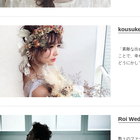
kousuke
「素敵な出
ことで、幸
どうにかし
ることが毎
と工夫を続
る人の数を
なことをす
Roi Wed
数々のファ