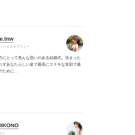
e.tnw
ティーエヌダブリュー
方にとって色んな思いのある結婚式。決まった
れずあなたらしい姿で最高にステキな笑顔で過
のために…
 MIKONO
コノ