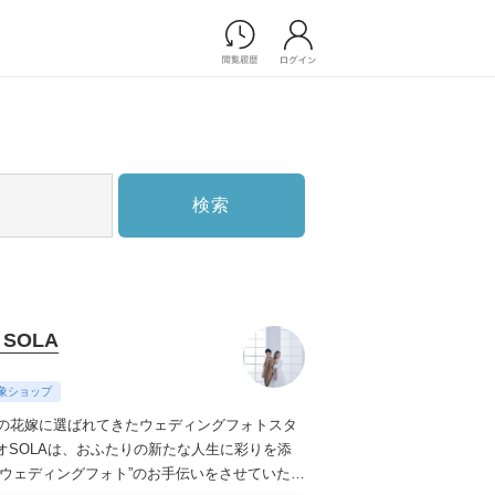
Photograph
フォトウエディング
前撮り/後撮り
家族フォト/ペット撮影
検索
スナップ写真
フォトウエディング/前撮りショ
ップ一覧
スナップ写真ショップ一覧
プ一覧
 SOLA
ョップ一覧
Movie
象ショップ
演出映像
上の花嫁に選ばれてきたウェディングフォトスタ
記録映像
オSOLAは、おふたりの新たな人生に彩りを添
のウェディングフォト”のお手伝いをさせていただ
すべてのアイテム