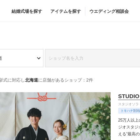
結婚式場を探す
アイテムを探す
ウエディング相談会
Flower
Beauty
道
グドレス
ブーケ
ヘア&メイク
挙式に対応し
北海道
に店舗があるショップ：2件
グドレス
（メーカー直
会場装花
ブライダルエステ
すべてのアイテム
ヘア&メイクショッ
STUDIO
ス
フラワーショップ一覧
ブライダルエステシ
スタジオソラ
ス
（メーカー直送）
トキハナ割対
25万人以
ジオ
スタジ
える“最高
カー直送）