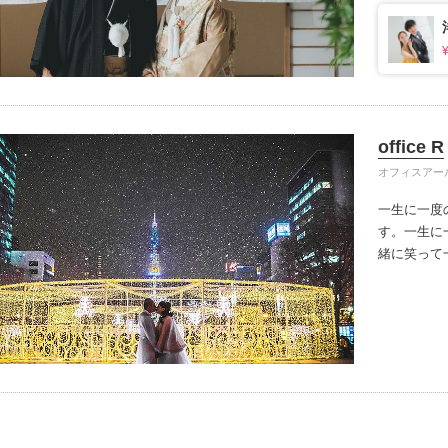
きます。
1
イテム
ップ一覧
office R
オフィスアー
一生に一度
す。
一生に
緒に笑って
撮影します