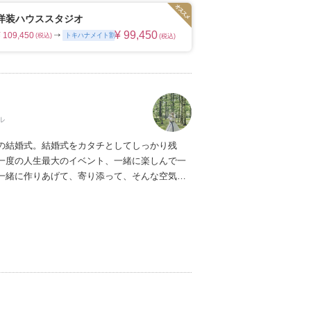
枚の写真のチカラを信じて
ムービーショップ一覧
洋装ハウススタジオ
¥ 99,450
¥ 109,450
トキハナメイト割
(税込)
(税込)
ル
の結婚式。結婚式をカタチとしてしっかり残
一度の人生最大のイベント、一緒に楽しんで一
一緒に作りあげて、寄り添って、
そんな空気で
。
結婚式は「ライブ」が大事。